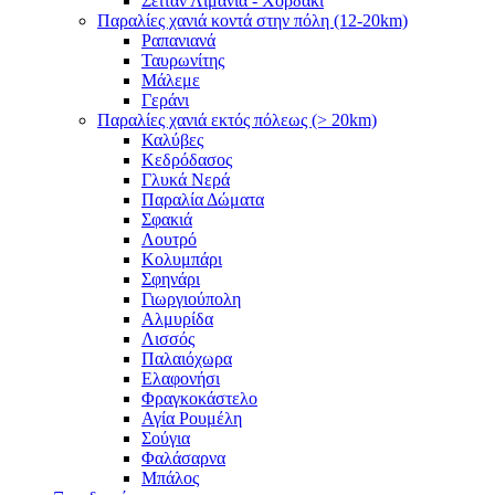
Σειτάν Λιμάνια - Χορδάκι
Παραλίες χανιά κοντά στην πόλη (12-20km)
Ραπανιανά
Ταυρωνίτης
Μάλεμε
Γεράνι
Παραλίες χανιά εκτός πόλεως (> 20km)
Καλύβες
Κεδρόδασος
Γλυκά Νερά
Παραλία Δώματα
Σφακιά
Λουτρό
Κολυμπάρι
Σφηνάρι
Γιωργιούπολη
Αλμυρίδα
Λισσός
Παλαιόχωρα
Ελαφονήσι
Φραγκοκάστελο
Αγία Ρουμέλη
Σούγια
Φαλάσαρνα
Μπάλος