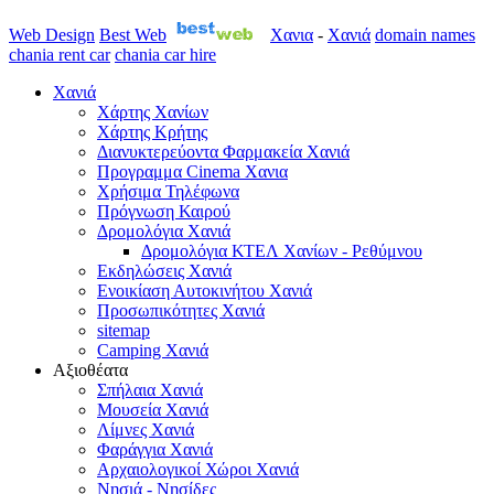
Web Design
Best Web
Χανια
-
Χανιά
domain names
chania rent car
chania car hire
Χανιά
Χάρτης Χανίων
Χάρτης Κρήτης
Διανυκτερεύοντα Φαρμακεία Χανιά
Προγραμμα Cinema Χανια
Χρήσιμα Τηλέφωνα
Πρόγνωση Καιρού
Δρομολόγια Χανιά
Δρομολόγια ΚΤΕΛ Χανίων - Ρεθύμνου
Εκδηλώσεις Χανιά
Ενοικίαση Αυτοκινήτου Χανιά
Προσωπικότητες Χανιά
sitemap
Camping Χανιά
Αξιοθέατα
Σπήλαια Χανιά
Μουσεία Χανιά
Λίμνες Χανιά
Φαράγγια Χανιά
Αρχαιολογικοί Χώροι Χανιά
Νησιά - Νησίδες