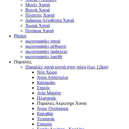
Μονές Χανιά
Βουνά Χανιά
Πλατείες Χανιά
Διάφορα Αξιοθέατα Χανιά
Χωριά Χανιά
Ποτάμια Χανιά
Photos
φωτογραφίες χανιά
φωτογραφίες ρέθυμνο
φωτογραφίες ηράκλειο
φωτογραφίες λασίθι
Παραλίες
Παραλίες χανιά κοντά στην πόλη (έως 12km)
Νέα Χώρα
Άγιοι Απόστολοι
Καλαμάκι
Σταλός
Αγία Μαρίνα
Πλατανιάς
Παραλιες Ακρωτηρι Χανια
Άγιος Ονούφριος
Καλαθάς
Τερσανάς
Σταυρός