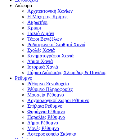
Διάφορα
Αρχιτεκτονική Χανίων
Η Μάχη της Κρήτης
Ακρωτήρι
Κρικρι
Παλιό Λιμάνι
Τάφοι Βενιζέλων
Ραδιοφωνικοί Σταθμοί Χανιά
Σχολές Χανιά
Κινηματογράφοι Χανιά
Δήμοι Χανιά
Ιστορικά Χανιά
Πάρκο Διάσωσης Χλωρίδας & Πανίδας
Ρέθυμνο
Ρέθυμνο Ξενοδοχεία
Ρέθυμνο Πληροφορίες
Μουσεία Ρέθυμνο
Αρχαιολογικοί Χώροι Ρέθυμνο
Σπήλαια Ρέθυμνο
Φαράγγια Ρέθυμνο
Παραλίες Ρέθυμνο
Δήμοι Ρέθυμνο
Μονές Ρέθυμνο
Αστεροσκοπείο Σκίνακα