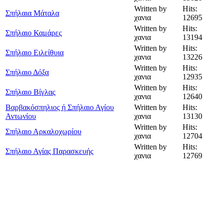
Written by
Hits:
Σπήλαια Μάταλα
χανια
12695
Written by
Hits:
Σπήλαιο Καμάρες
χανια
13194
Written by
Hits:
Σπήλαιο Ειλείθυια
χανια
13226
Written by
Hits:
Σπήλαιο Δόξα
χανια
12935
Written by
Hits:
Σπήλαιο Βίγλας
χανια
12640
Βαρβακόσπηλιος ή Σπήλαιο Αγίου
Written by
Hits:
Αντωνίου
χανια
13130
Written by
Hits:
Σπήλαιο Αρκαλοχωρίου
χανια
12704
Written by
Hits:
Σπήλαιο Αγίας Παρασκευής
χανια
12769