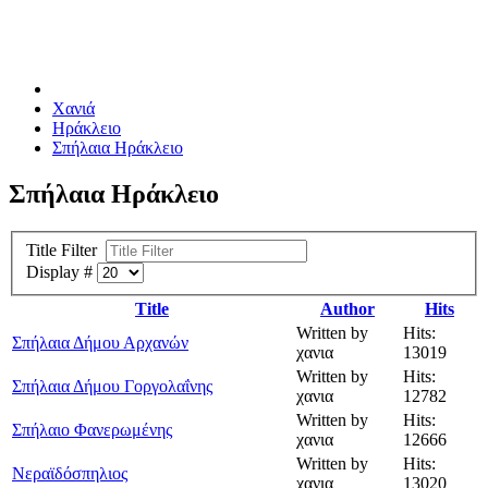
Χανιά
Ηράκλειο
Σπήλαια Ηράκλειο
Σπήλαια Ηράκλειο
Title Filter
Display #
Title
Author
Hits
Written by
Hits:
Σπήλαια Δήμου Αρχανών
χανια
13019
Written by
Hits:
Σπήλαια Δήμου Γοργολαΐνης
χανια
12782
Written by
Hits:
Σπήλαιο Φανερωμένης
χανια
12666
Written by
Hits:
Νεραϊδόσπηλιος
χανια
13020