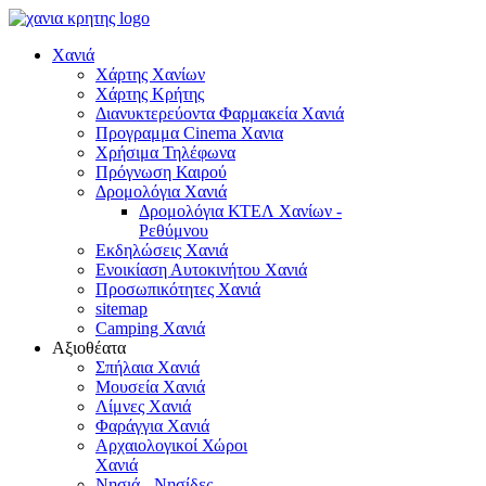
Χανιά
Χάρτης Χανίων
Χάρτης Κρήτης
Διανυκτερεύοντα Φαρμακεία Χανιά
Προγραμμα Cinema Χανια
Χρήσιμα Τηλέφωνα
Πρόγνωση Καιρού
Δρομολόγια Χανιά
Δρομολόγια ΚΤΕΛ Χανίων -
Ρεθύμνου
Εκδηλώσεις Χανιά
Ενοικίαση Αυτοκινήτου Χανιά
Προσωπικότητες Χανιά
sitemap
Camping Χανιά
Αξιοθέατα
Σπήλαια Χανιά
Μουσεία Χανιά
Λίμνες Χανιά
Φαράγγια Χανιά
Αρχαιολογικοί Χώροι
Χανιά
Νησιά - Νησίδες