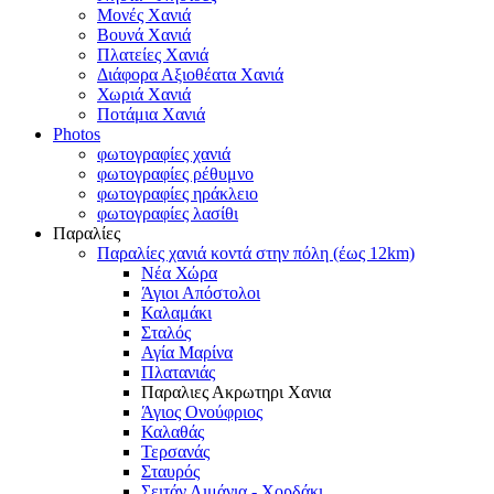
Μονές Χανιά
Βουνά Χανιά
Πλατείες Χανιά
Διάφορα Αξιοθέατα Χανιά
Χωριά Χανιά
Ποτάμια Χανιά
Photos
φωτογραφίες χανιά
φωτογραφίες ρέθυμνο
φωτογραφίες ηράκλειο
φωτογραφίες λασίθι
Παραλίες
Παραλίες χανιά κοντά στην πόλη (έως 12km)
Νέα Χώρα
Άγιοι Απόστολοι
Καλαμάκι
Σταλός
Αγία Μαρίνα
Πλατανιάς
Παραλιες Ακρωτηρι Χανια
Άγιος Ονούφριος
Καλαθάς
Τερσανάς
Σταυρός
Σειτάν Λιμάνια - Χορδάκι