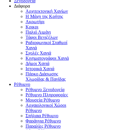
Ξενοδοχεία
Διάφορα
Αρχιτεκτονική Χανίων
Η Μάχη της Κρήτης
Ακρωτήρι
Κρικρι
Παλιό Λιμάνι
Τάφοι Βενιζέλων
Ραδιοφωνικοί Σταθμοί
Χανιά
Σχολές Χανιά
Κινηματογράφοι Χανιά
Δήμοι Χανιά
Ιστορικά Χανιά
Πάρκο Διάσωσης
Χλωρίδας & Πανίδας
Ρέθυμνο
Ρέθυμνο Ξενοδοχεία
Ρέθυμνο Πληροφορίες
Μουσεία Ρέθυμνο
Αρχαιολογικοί Χώροι
Ρέθυμνο
Σπήλαια Ρέθυμνο
Φαράγγια Ρέθυμνο
Παραλίες Ρέθυμνο