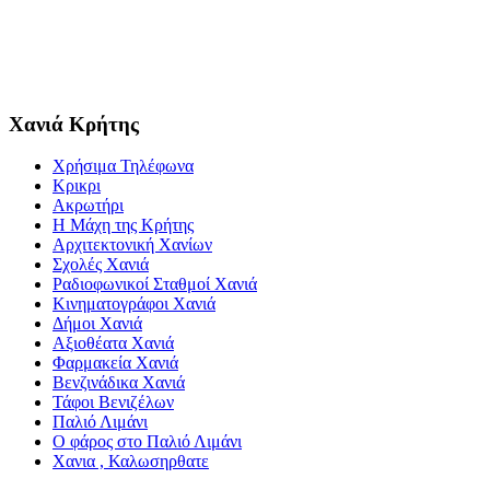
Χανιά Κρήτης
Χρήσιμα Τηλέφωνα
Κρικρι
Ακρωτήρι
Η Μάχη της Κρήτης
Αρχιτεκτονική Χανίων
Σχολές Χανιά
Ραδιοφωνικοί Σταθμοί Χανιά
Κινηματογράφοι Χανιά
Δήμοι Χανιά
Αξιοθέατα Χανιά
Φαρμακεία Χανιά
Βενζινάδικα Χανιά
Τάφοι Βενιζέλων
Παλιό Λιμάνι
Ο φάρος στο Παλιό Λιμάνι
Χανια , Καλωσηρθατε