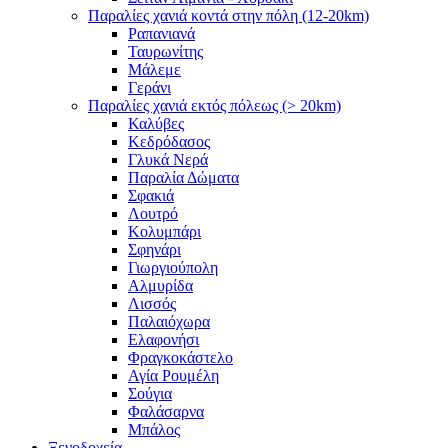
Παραλίες χανιά κοντά στην πόλη (12-20km)
Ραπανιανά
Ταυρωνίτης
Μάλεμε
Γεράνι
Παραλίες χανιά εκτός πόλεως (> 20km)
Καλύβες
Κεδρόδασος
Γλυκά Νερά
Παραλία Δώματα
Σφακιά
Λουτρό
Κολυμπάρι
Σφηνάρι
Γιωργιούπολη
Αλμυρίδα
Λισσός
Παλαιόχωρα
Ελαφονήσι
Φραγκοκάστελο
Αγία Ρουμέλη
Σούγια
Φαλάσαρνα
Μπάλος
Ξενοδοχεία