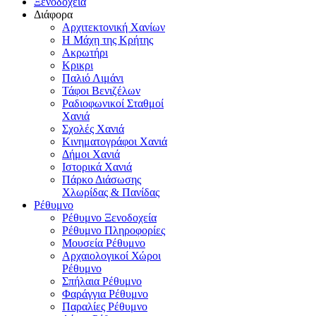
Ξενοδοχεία
Διάφορα
Αρχιτεκτονική Χανίων
Η Μάχη της Κρήτης
Ακρωτήρι
Κρικρι
Παλιό Λιμάνι
Τάφοι Βενιζέλων
Ραδιοφωνικοί Σταθμοί
Χανιά
Σχολές Χανιά
Κινηματογράφοι Χανιά
Δήμοι Χανιά
Ιστορικά Χανιά
Πάρκο Διάσωσης
Χλωρίδας & Πανίδας
Ρέθυμνο
Ρέθυμνο Ξενοδοχεία
Ρέθυμνο Πληροφορίες
Μουσεία Ρέθυμνο
Αρχαιολογικοί Χώροι
Ρέθυμνο
Σπήλαια Ρέθυμνο
Φαράγγια Ρέθυμνο
Παραλίες Ρέθυμνο