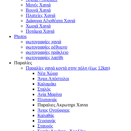
Μονές Χανιά
Βουνά Χανιά
Πλατείες Χανιά
Διάφορα Αξιοθέατα Χανιά
Χωριά Χανιά
Ποτάμια Χανιά
Photos
φωτογραφίες χανιά
φωτογραφίες ρέθυμνο
φωτογραφίες ηράκλειο
φωτογραφίες λασίθι
Παραλίες
Παραλίες χανιά κοντά στην πόλη (έως 12km)
Νέα Χώρα
Άγιοι Απόστολοι
Καλαμάκι
Σταλός
Αγία Μαρίνα
Πλατανιάς
Παραλιες Ακρωτηρι Χανια
Άγιος Ονούφριος
Καλαθάς
Τερσανάς
Σταυρός