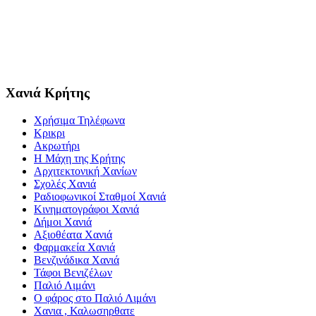
Χανιά Κρήτης
Χρήσιμα Τηλέφωνα
Κρικρι
Ακρωτήρι
Η Μάχη της Κρήτης
Αρχιτεκτονική Χανίων
Σχολές Χανιά
Ραδιοφωνικοί Σταθμοί Χανιά
Κινηματογράφοι Χανιά
Δήμοι Χανιά
Αξιοθέατα Χανιά
Φαρμακεία Χανιά
Βενζινάδικα Χανιά
Τάφοι Βενιζέλων
Παλιό Λιμάνι
Ο φάρος στο Παλιό Λιμάνι
Χανια , Καλωσηρθατε