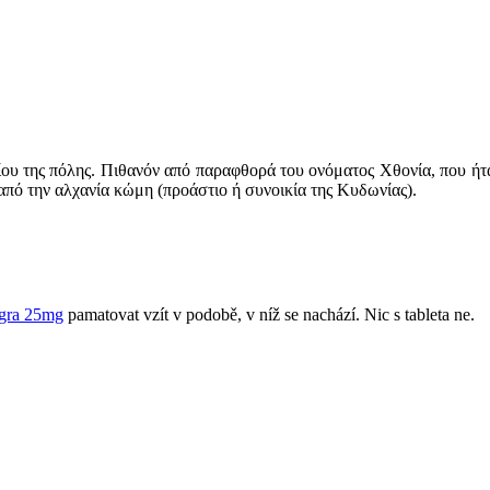
ου της πόλης. Πιθανόν από παραφθορά του ονόματος Χθονία, που ήτα
πό την αλχανία κώμη (προάστιο ή συνοικία της Κυδωνίας).
agra 25mg
pamatovat vzít v podobě, v níž se ​​nachází. Nic s tableta ne.