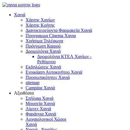
Χανιά
Χάρτης Χανίων
Χάρτης Κρήτης
Διανυκτερεύοντα Φαρμακεία Χανιά
Προγραμμα Cinema Χανια
Χρήσιμα Τηλέφωνα
Πρόγνωση Καιρού
Δρομολόγια Χανιά
Δρομολόγια ΚΤΕΛ Χανίων -
Ρεθύμνου
Εκδηλώσεις Χανιά
Ενοικίαση Αυτοκινήτου Χανιά
Προσωπικότητες Χανιά
sitemap
Camping Χανιά
Αξιοθέατα
Σπήλαια Χανιά
Μουσεία Χανιά
Λίμνες Χανιά
Φαράγγια Χανιά
Αρχαιολογικοί Χώροι
Χανιά
Νησιά - Νησίδες