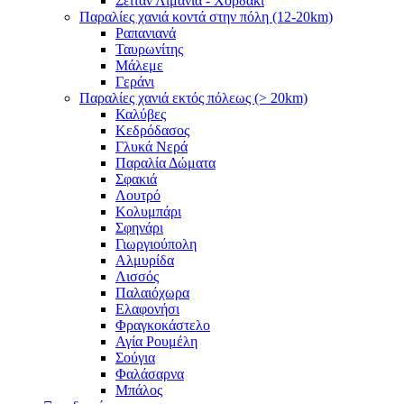
Σειτάν Λιμάνια - Χορδάκι
Παραλίες χανιά κοντά στην πόλη (12-20km)
Ραπανιανά
Ταυρωνίτης
Μάλεμε
Γεράνι
Παραλίες χανιά εκτός πόλεως (> 20km)
Καλύβες
Κεδρόδασος
Γλυκά Νερά
Παραλία Δώματα
Σφακιά
Λουτρό
Κολυμπάρι
Σφηνάρι
Γιωργιούπολη
Αλμυρίδα
Λισσός
Παλαιόχωρα
Ελαφονήσι
Φραγκοκάστελο
Αγία Ρουμέλη
Σούγια
Φαλάσαρνα
Μπάλος