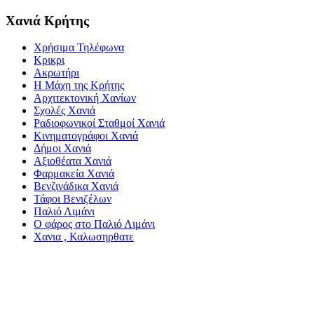
Χανιά Κρήτης
Χρήσιμα Τηλέφωνα
Κρικρι
Ακρωτήρι
Η Μάχη της Κρήτης
Αρχιτεκτονική Χανίων
Σχολές Χανιά
Ραδιοφωνικοί Σταθμοί Χανιά
Κινηματογράφοι Χανιά
Δήμοι Χανιά
Αξιοθέατα Χανιά
Φαρμακεία Χανιά
Βενζινάδικα Χανιά
Τάφοι Βενιζέλων
Παλιό Λιμάνι
Ο φάρος στο Παλιό Λιμάνι
Χανια , Καλωσηρθατε