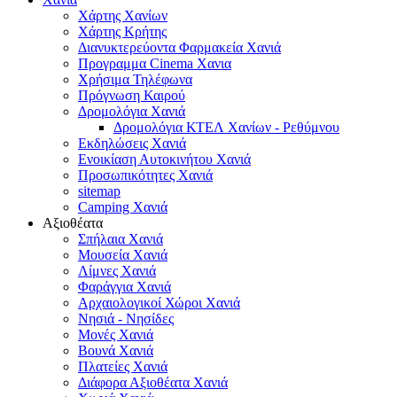
Χάρτης Χανίων
Χάρτης Κρήτης
Διανυκτερεύοντα Φαρμακεία Χανιά
Προγραμμα Cinema Χανια
Χρήσιμα Τηλέφωνα
Πρόγνωση Καιρού
Δρομολόγια Χανιά
Δρομολόγια ΚΤΕΛ Χανίων - Ρεθύμνου
Εκδηλώσεις Χανιά
Ενοικίαση Αυτοκινήτου Χανιά
Προσωπικότητες Χανιά
sitemap
Camping Χανιά
Αξιοθέατα
Σπήλαια Χανιά
Μουσεία Χανιά
Λίμνες Χανιά
Φαράγγια Χανιά
Αρχαιολογικοί Χώροι Χανιά
Νησιά - Νησίδες
Μονές Χανιά
Βουνά Χανιά
Πλατείες Χανιά
Διάφορα Αξιοθέατα Χανιά