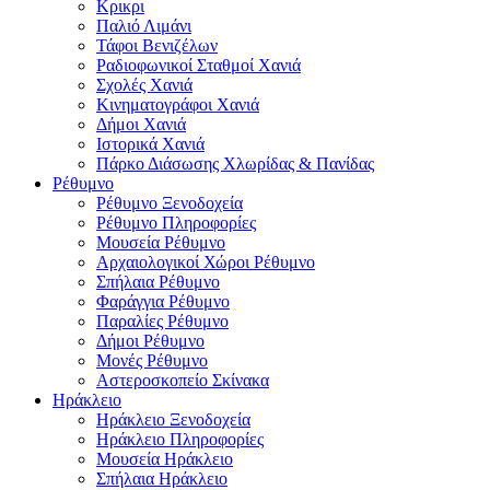
Κρικρι
Παλιό Λιμάνι
Τάφοι Βενιζέλων
Ραδιοφωνικοί Σταθμοί Χανιά
Σχολές Χανιά
Κινηματογράφοι Χανιά
Δήμοι Χανιά
Ιστορικά Χανιά
Πάρκο Διάσωσης Χλωρίδας & Πανίδας
Ρέθυμνο
Ρέθυμνο Ξενοδοχεία
Ρέθυμνο Πληροφορίες
Μουσεία Ρέθυμνο
Αρχαιολογικοί Χώροι Ρέθυμνο
Σπήλαια Ρέθυμνο
Φαράγγια Ρέθυμνο
Παραλίες Ρέθυμνο
Δήμοι Ρέθυμνο
Μονές Ρέθυμνο
Αστεροσκοπείο Σκίνακα
Ηράκλειο
Ηράκλειο Ξενοδοχεία
Ηράκλειο Πληροφορίες
Μουσεία Ηράκλειο
Σπήλαια Ηράκλειο