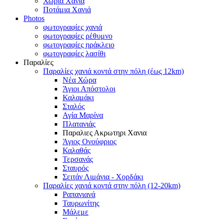
Χωριά Χανιά
Ποτάμια Χανιά
Photos
φωτογραφίες χανιά
φωτογραφίες ρέθυμνο
φωτογραφίες ηράκλειο
φωτογραφίες λασίθι
Παραλίες
Παραλίες χανιά κοντά στην πόλη (έως 12km)
Νέα Χώρα
Άγιοι Απόστολοι
Καλαμάκι
Σταλός
Αγία Μαρίνα
Πλατανιάς
Παραλιες Ακρωτηρι Χανια
Άγιος Ονούφριος
Καλαθάς
Τερσανάς
Σταυρός
Σειτάν Λιμάνια - Χορδάκι
Παραλίες χανιά κοντά στην πόλη (12-20km)
Ραπανιανά
Ταυρωνίτης
Μάλεμε