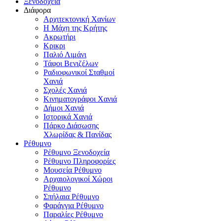
Ξενοδοχεία
Διάφορα
Αρχιτεκτονική Χανίων
Η Μάχη της Κρήτης
Ακρωτήρι
Κρικρι
Παλιό Λιμάνι
Τάφοι Βενιζέλων
Ραδιοφωνικοί Σταθμοί
Χανιά
Σχολές Χανιά
Κινηματογράφοι Χανιά
Δήμοι Χανιά
Ιστορικά Χανιά
Πάρκο Διάσωσης
Χλωρίδας & Πανίδας
Ρέθυμνο
Ρέθυμνο Ξενοδοχεία
Ρέθυμνο Πληροφορίες
Μουσεία Ρέθυμνο
Αρχαιολογικοί Χώροι
Ρέθυμνο
Σπήλαια Ρέθυμνο
Φαράγγια Ρέθυμνο
Παραλίες Ρέθυμνο