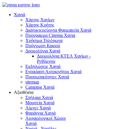
Χανιά
Χάρτης Χανίων
Χάρτης Κρήτης
Διανυκτερεύοντα Φαρμακεία Χανιά
Προγραμμα Cinema Χανια
Χρήσιμα Τηλέφωνα
Πρόγνωση Καιρού
Δρομολόγια Χανιά
Δρομολόγια ΚΤΕΛ Χανίων -
Ρεθύμνου
Εκδηλώσεις Χανιά
Ενοικίαση Αυτοκινήτου Χανιά
Προσωπικότητες Χανιά
sitemap
Camping Χανιά
Αξιοθέατα
Σπήλαια Χανιά
Μουσεία Χανιά
Λίμνες Χανιά
Φαράγγια Χανιά
Αρχαιολογικοί Χώροι
Χανιά
Νησιά - Νησίδες