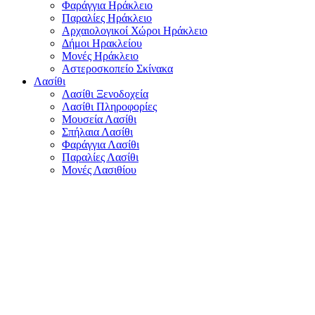
Φαράγγια Ηράκλειο
Παραλίες Ηράκλειο
Αρχαιολογικοί Χώροι Ηράκλειο
Δήμοι Ηρακλείου
Μονές Ηράκλειο
Αστεροσκοπείο Σκίνακα
Λασίθι
Λασίθι Ξενοδοχεία
Λασίθι Πληροφορίες
Μουσεία Λασίθι
Σπήλαια Λασίθι
Φαράγγια Λασίθι
Παραλίες Λασίθι
Μονές Λασιθίου