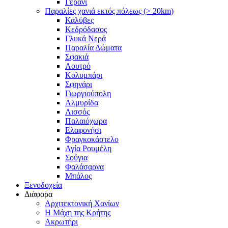
Γεράνι
Παραλίες χανιά εκτός πόλεως (> 20km)
Καλύβες
Κεδρόδασος
Γλυκά Νερά
Παραλία Δώματα
Σφακιά
Λουτρό
Κολυμπάρι
Σφηνάρι
Γιωργιούπολη
Αλμυρίδα
Λισσός
Παλαιόχωρα
Ελαφονήσι
Φραγκοκάστελο
Αγία Ρουμέλη
Σούγια
Φαλάσαρνα
Μπάλος
Ξενοδοχεία
Διάφορα
Αρχιτεκτονική Χανίων
Η Μάχη της Κρήτης
Ακρωτήρι