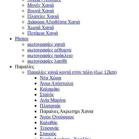
Μονές Χανιά
Βουνά Χανιά
Πλατείες Χανιά
Διάφορα Αξιοθέατα Χανιά
Χωριά Χανιά
Ποτάμια Χανιά
Photos
φωτογραφίες χανιά
φωτογραφίες ρέθυμνο
φωτογραφίες ηράκλειο
φωτογραφίες λασίθι
Παραλίες
Παραλίες χανιά κοντά στην πόλη (έως 12km)
Νέα Χώρα
Άγιοι Απόστολοι
Καλαμάκι
Σταλός
Αγία Μαρίνα
Πλατανιάς
Παραλιες Ακρωτηρι Χανια
Άγιος Ονούφριος
Καλαθάς
Τερσανάς
Σταυρός