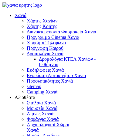
Χανιά
Χάρτης Χανίων
Χάρτης Κρήτης
Διανυκτερεύοντα Φαρμακεία Χανιά
Προγραμμα Cinema Χανια
Χρήσιμα Τηλέφωνα
Πρόγνωση Καιρού
Δρομολόγια Χανιά
Δρομολόγια ΚΤΕΛ Χανίων -
Ρεθύμνου
Εκδηλώσεις Χανιά
Ενοικίαση Αυτοκινήτου Χανιά
Προσωπικότητες Χανιά
sitemap
Camping Χανιά
Αξιοθέατα
Σπήλαια Χανιά
Μουσεία Χανιά
Λίμνες Χανιά
Φαράγγια Χανιά
Αρχαιολογικοί Χώροι
Χανιά
Νησιά - Νησίδες