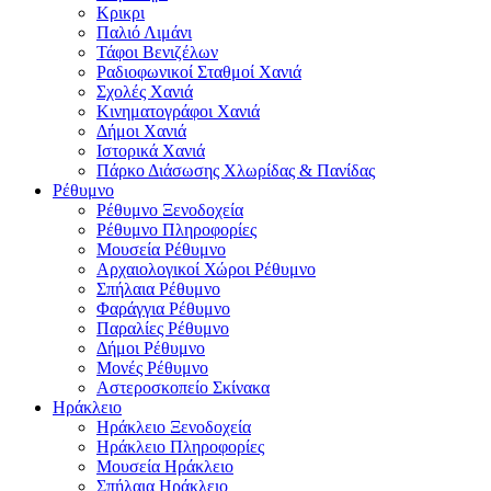
Κρικρι
Παλιό Λιμάνι
Τάφοι Βενιζέλων
Ραδιοφωνικοί Σταθμοί Χανιά
Σχολές Χανιά
Κινηματογράφοι Χανιά
Δήμοι Χανιά
Ιστορικά Χανιά
Πάρκο Διάσωσης Χλωρίδας & Πανίδας
Ρέθυμνο
Ρέθυμνο Ξενοδοχεία
Ρέθυμνο Πληροφορίες
Μουσεία Ρέθυμνο
Αρχαιολογικοί Χώροι Ρέθυμνο
Σπήλαια Ρέθυμνο
Φαράγγια Ρέθυμνο
Παραλίες Ρέθυμνο
Δήμοι Ρέθυμνο
Μονές Ρέθυμνο
Αστεροσκοπείο Σκίνακα
Ηράκλειο
Ηράκλειο Ξενοδοχεία
Ηράκλειο Πληροφορίες
Μουσεία Ηράκλειο
Σπήλαια Ηράκλειο