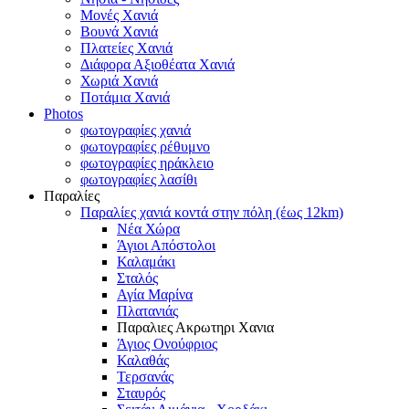
Μονές Χανιά
Βουνά Χανιά
Πλατείες Χανιά
Διάφορα Αξιοθέατα Χανιά
Χωριά Χανιά
Ποτάμια Χανιά
Photos
φωτογραφίες χανιά
φωτογραφίες ρέθυμνο
φωτογραφίες ηράκλειο
φωτογραφίες λασίθι
Παραλίες
Παραλίες χανιά κοντά στην πόλη (έως 12km)
Νέα Χώρα
Άγιοι Απόστολοι
Καλαμάκι
Σταλός
Αγία Μαρίνα
Πλατανιάς
Παραλιες Ακρωτηρι Χανια
Άγιος Ονούφριος
Καλαθάς
Τερσανάς
Σταυρός