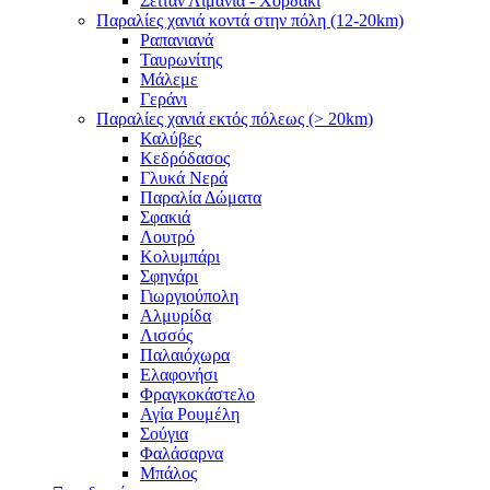
Σειτάν Λιμάνια - Χορδάκι
Παραλίες χανιά κοντά στην πόλη (12-20km)
Ραπανιανά
Ταυρωνίτης
Μάλεμε
Γεράνι
Παραλίες χανιά εκτός πόλεως (> 20km)
Καλύβες
Κεδρόδασος
Γλυκά Νερά
Παραλία Δώματα
Σφακιά
Λουτρό
Κολυμπάρι
Σφηνάρι
Γιωργιούπολη
Αλμυρίδα
Λισσός
Παλαιόχωρα
Ελαφονήσι
Φραγκοκάστελο
Αγία Ρουμέλη
Σούγια
Φαλάσαρνα
Μπάλος