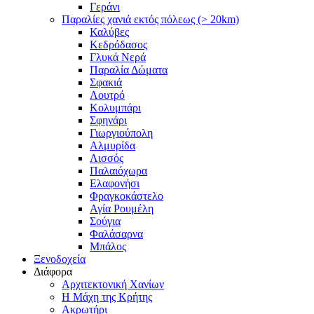
Γεράνι
Παραλίες χανιά εκτός πόλεως (> 20km)
Καλύβες
Κεδρόδασος
Γλυκά Νερά
Παραλία Δώματα
Σφακιά
Λουτρό
Κολυμπάρι
Σφηνάρι
Γιωργιούπολη
Αλμυρίδα
Λισσός
Παλαιόχωρα
Ελαφονήσι
Φραγκοκάστελο
Αγία Ρουμέλη
Σούγια
Φαλάσαρνα
Μπάλος
Ξενοδοχεία
Διάφορα
Αρχιτεκτονική Χανίων
Η Μάχη της Κρήτης
Ακρωτήρι