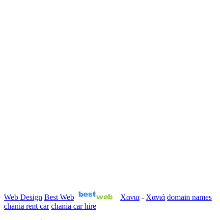
Web Design
Best Web
Χανια
-
Χανιά
domain names
chania rent car
chania car hire