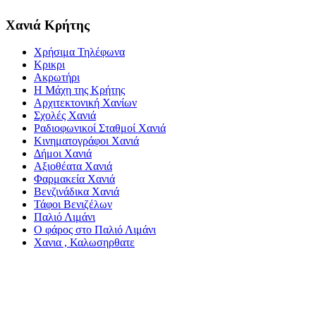
Χανιά Κρήτης
Χρήσιμα Τηλέφωνα
Κρικρι
Ακρωτήρι
Η Μάχη της Κρήτης
Αρχιτεκτονική Χανίων
Σχολές Χανιά
Ραδιοφωνικοί Σταθμοί Χανιά
Κινηματογράφοι Χανιά
Δήμοι Χανιά
Αξιοθέατα Χανιά
Φαρμακεία Χανιά
Βενζινάδικα Χανιά
Τάφοι Βενιζέλων
Παλιό Λιμάνι
Ο φάρος στο Παλιό Λιμάνι
Χανια , Καλωσηρθατε