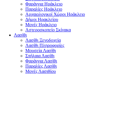
Φαράγγια Ηράκλειο
Παραλίες Ηράκλειο
Αρχαιολογικοί Χώροι Ηράκλειο
Δήμοι Ηρακλείου
Μονές Ηράκλειο
Αστεροσκοπείο Σκίνακα
Λασίθι
Λασίθι Ξενοδοχεία
Λασίθι Πληροφορίες
Μουσεία Λασίθι
Σπήλαια Λασίθι
Φαράγγια Λασίθι
Παραλίες Λασίθι
Μονές Λασιθίου