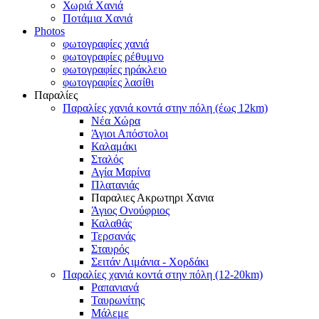
Χωριά Χανιά
Ποτάμια Χανιά
Photos
φωτογραφίες χανιά
φωτογραφίες ρέθυμνο
φωτογραφίες ηράκλειο
φωτογραφίες λασίθι
Παραλίες
Παραλίες χανιά κοντά στην πόλη (έως 12km)
Νέα Χώρα
Άγιοι Απόστολοι
Καλαμάκι
Σταλός
Αγία Μαρίνα
Πλατανιάς
Παραλιες Ακρωτηρι Χανια
Άγιος Ονούφριος
Καλαθάς
Τερσανάς
Σταυρός
Σειτάν Λιμάνια - Χορδάκι
Παραλίες χανιά κοντά στην πόλη (12-20km)
Ραπανιανά
Ταυρωνίτης
Μάλεμε