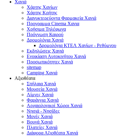
Χανιά
Χάρτης Χανίων
Χάρτης Κρήτης
Διανυκτερεύοντα Φαρμακεία Χανιά
Προγραμμα Cinema Χανια
Χρήσιμα Τηλέφωνα
Πρόγνωση Καιρού
Δρομολόγια Χανιά
Δρομολόγια ΚΤΕΛ Χανίων - Ρεθύμνου
Εκδηλώσεις Χανιά
Ενοικίαση Αυτοκινήτου Χανιά
Προσωπικότητες Χανιά
sitemap
Camping Χανιά
Αξιοθέατα
Σπήλαια Χανιά
Μουσεία Χανιά
Λίμνες Χανιά
Φαράγγια Χανιά
Αρχαιολογικοί Χώροι Χανιά
Νησιά - Νησίδες
Μονές Χανιά
Βουνά Χανιά
Πλατείες Χανιά
Διάφορα Αξιοθέατα Χανιά