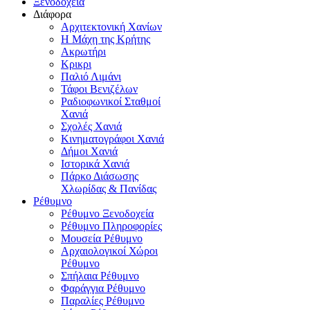
Ξενοδοχεία
Διάφορα
Αρχιτεκτονική Χανίων
Η Μάχη της Κρήτης
Ακρωτήρι
Κρικρι
Παλιό Λιμάνι
Τάφοι Βενιζέλων
Ραδιοφωνικοί Σταθμοί
Χανιά
Σχολές Χανιά
Κινηματογράφοι Χανιά
Δήμοι Χανιά
Ιστορικά Χανιά
Πάρκο Διάσωσης
Χλωρίδας & Πανίδας
Ρέθυμνο
Ρέθυμνο Ξενοδοχεία
Ρέθυμνο Πληροφορίες
Μουσεία Ρέθυμνο
Αρχαιολογικοί Χώροι
Ρέθυμνο
Σπήλαια Ρέθυμνο
Φαράγγια Ρέθυμνο
Παραλίες Ρέθυμνο