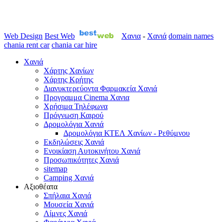
Web Design
Best Web
Χανια
-
Χανιά
domain names
chania rent car
chania car hire
Χανιά
Χάρτης Χανίων
Χάρτης Κρήτης
Διανυκτερεύοντα Φαρμακεία Χανιά
Προγραμμα Cinema Χανια
Χρήσιμα Τηλέφωνα
Πρόγνωση Καιρού
Δρομολόγια Χανιά
Δρομολόγια ΚΤΕΛ Χανίων - Ρεθύμνου
Εκδηλώσεις Χανιά
Ενοικίαση Αυτοκινήτου Χανιά
Προσωπικότητες Χανιά
sitemap
Camping Χανιά
Αξιοθέατα
Σπήλαια Χανιά
Μουσεία Χανιά
Λίμνες Χανιά