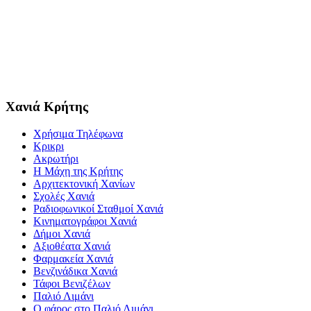
Χανιά Κρήτης
Χρήσιμα Τηλέφωνα
Κρικρι
Ακρωτήρι
Η Μάχη της Κρήτης
Αρχιτεκτονική Χανίων
Σχολές Χανιά
Ραδιοφωνικοί Σταθμοί Χανιά
Κινηματογράφοι Χανιά
Δήμοι Χανιά
Αξιοθέατα Χανιά
Φαρμακεία Χανιά
Βενζινάδικα Χανιά
Τάφοι Βενιζέλων
Παλιό Λιμάνι
Ο φάρος στο Παλιό Λιμάνι