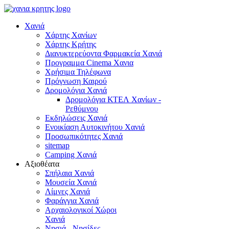
Χανιά
Χάρτης Χανίων
Χάρτης Κρήτης
Διανυκτερεύοντα Φαρμακεία Χανιά
Προγραμμα Cinema Χανια
Χρήσιμα Τηλέφωνα
Πρόγνωση Καιρού
Δρομολόγια Χανιά
Δρομολόγια ΚΤΕΛ Χανίων -
Ρεθύμνου
Εκδηλώσεις Χανιά
Ενοικίαση Αυτοκινήτου Χανιά
Προσωπικότητες Χανιά
sitemap
Camping Χανιά
Αξιοθέατα
Σπήλαια Χανιά
Μουσεία Χανιά
Λίμνες Χανιά
Φαράγγια Χανιά
Αρχαιολογικοί Χώροι
Χανιά
Νησιά - Νησίδες