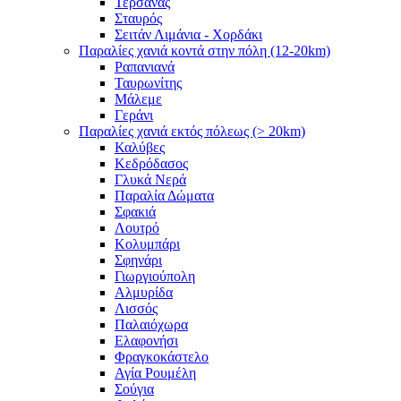
Τερσανάς
Σταυρός
Σειτάν Λιμάνια - Χορδάκι
Παραλίες χανιά κοντά στην πόλη (12-20km)
Ραπανιανά
Ταυρωνίτης
Μάλεμε
Γεράνι
Παραλίες χανιά εκτός πόλεως (> 20km)
Καλύβες
Κεδρόδασος
Γλυκά Νερά
Παραλία Δώματα
Σφακιά
Λουτρό
Κολυμπάρι
Σφηνάρι
Γιωργιούπολη
Αλμυρίδα
Λισσός
Παλαιόχωρα
Ελαφονήσι
Φραγκοκάστελο
Αγία Ρουμέλη
Σούγια