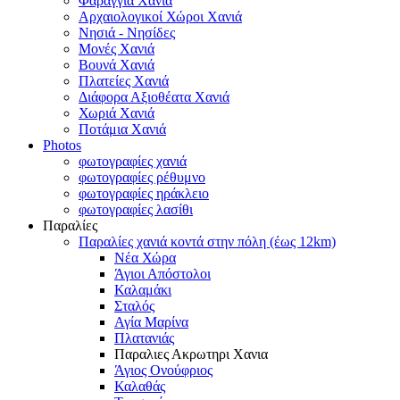
Φαράγγια Χανιά
Αρχαιολογικοί Χώροι Χανιά
Νησιά - Νησίδες
Μονές Χανιά
Βουνά Χανιά
Πλατείες Χανιά
Διάφορα Αξιοθέατα Χανιά
Χωριά Χανιά
Ποτάμια Χανιά
Photos
φωτογραφίες χανιά
φωτογραφίες ρέθυμνο
φωτογραφίες ηράκλειο
φωτογραφίες λασίθι
Παραλίες
Παραλίες χανιά κοντά στην πόλη (έως 12km)
Νέα Χώρα
Άγιοι Απόστολοι
Καλαμάκι
Σταλός
Αγία Μαρίνα
Πλατανιάς
Παραλιες Ακρωτηρι Χανια
Άγιος Ονούφριος
Καλαθάς