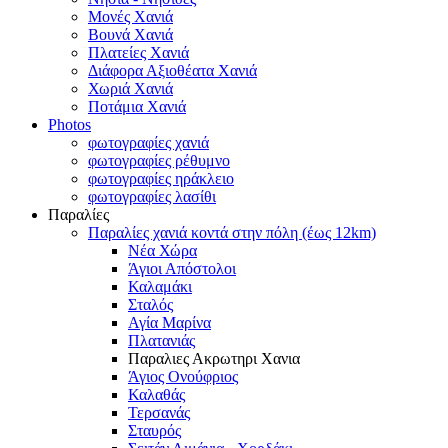
Μονές Χανιά
Βουνά Χανιά
Πλατείες Χανιά
Διάφορα Αξιοθέατα Χανιά
Χωριά Χανιά
Ποτάμια Χανιά
Photos
φωτογραφίες χανιά
φωτογραφίες ρέθυμνο
φωτογραφίες ηράκλειο
φωτογραφίες λασίθι
Παραλίες
Παραλίες χανιά κοντά στην πόλη (έως 12km)
Νέα Χώρα
Άγιοι Απόστολοι
Καλαμάκι
Σταλός
Αγία Μαρίνα
Πλατανιάς
Παραλιες Ακρωτηρι Χανια
Άγιος Ονούφριος
Καλαθάς
Τερσανάς
Σταυρός