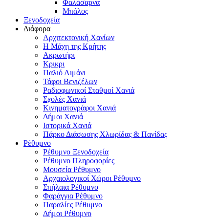
Φαλάσαρνα
Μπάλος
Ξενοδοχεία
Διάφορα
Αρχιτεκτονική Χανίων
Η Μάχη της Κρήτης
Ακρωτήρι
Κρικρι
Παλιό Λιμάνι
Τάφοι Βενιζέλων
Ραδιοφωνικοί Σταθμοί Χανιά
Σχολές Χανιά
Κινηματογράφοι Χανιά
Δήμοι Χανιά
Ιστορικά Χανιά
Πάρκο Διάσωσης Χλωρίδας & Πανίδας
Ρέθυμνο
Ρέθυμνο Ξενοδοχεία
Ρέθυμνο Πληροφορίες
Μουσεία Ρέθυμνο
Αρχαιολογικοί Χώροι Ρέθυμνο
Σπήλαια Ρέθυμνο
Φαράγγια Ρέθυμνο
Παραλίες Ρέθυμνο
Δήμοι Ρέθυμνο