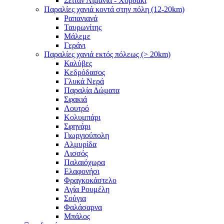
Σειτάν Λιμάνια - Χορδάκι
Παραλίες χανιά κοντά στην πόλη (12-20km)
Ραπανιανά
Ταυρωνίτης
Μάλεμε
Γεράνι
Παραλίες χανιά εκτός πόλεως (> 20km)
Καλύβες
Κεδρόδασος
Γλυκά Νερά
Παραλία Δώματα
Σφακιά
Λουτρό
Κολυμπάρι
Σφηνάρι
Γιωργιούπολη
Αλμυρίδα
Λισσός
Παλαιόχωρα
Ελαφονήσι
Φραγκοκάστελο
Αγία Ρουμέλη
Σούγια
Φαλάσαρνα
Μπάλος