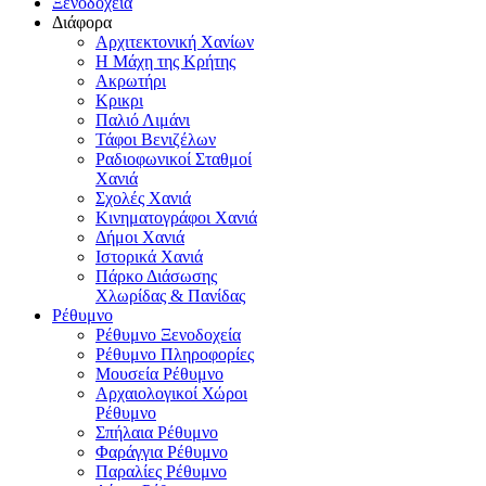
Ξενοδοχεία
Διάφορα
Αρχιτεκτονική Χανίων
Η Μάχη της Κρήτης
Ακρωτήρι
Κρικρι
Παλιό Λιμάνι
Τάφοι Βενιζέλων
Ραδιοφωνικοί Σταθμοί
Χανιά
Σχολές Χανιά
Κινηματογράφοι Χανιά
Δήμοι Χανιά
Ιστορικά Χανιά
Πάρκο Διάσωσης
Χλωρίδας & Πανίδας
Ρέθυμνο
Ρέθυμνο Ξενοδοχεία
Ρέθυμνο Πληροφορίες
Μουσεία Ρέθυμνο
Αρχαιολογικοί Χώροι
Ρέθυμνο
Σπήλαια Ρέθυμνο
Φαράγγια Ρέθυμνο
Παραλίες Ρέθυμνο