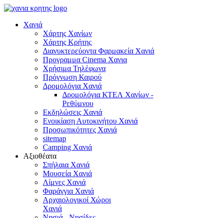
Χανιά
Χάρτης Χανίων
Χάρτης Κρήτης
Διανυκτερεύοντα Φαρμακεία Χανιά
Προγραμμα Cinema Χανια
Χρήσιμα Τηλέφωνα
Πρόγνωση Καιρού
Δρομολόγια Χανιά
Δρομολόγια ΚΤΕΛ Χανίων -
Ρεθύμνου
Εκδηλώσεις Χανιά
Ενοικίαση Αυτοκινήτου Χανιά
Προσωπικότητες Χανιά
sitemap
Camping Χανιά
Αξιοθέατα
Σπήλαια Χανιά
Μουσεία Χανιά
Λίμνες Χανιά
Φαράγγια Χανιά
Αρχαιολογικοί Χώροι
Χανιά
Νησιά - Νησίδες