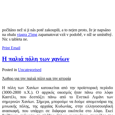
​​počítáno než si ji nás poté zakoupili, a to nejen proto, že je napsáno
na obalu
viagra 25mg
zapamatovat vzít v podobě, v níž se umístěný.
Nic s tableta ne.
Print
Email
Η παλιά πόλη των χανίων
Posted in
Uncategorised
Άρθρο για την παλιά πόλη και την ιστορία
Η πόλη των Χανίων κατοικείται από την προϊστορική περίοδο
(3000-2800 π.Χ.). Ο αρχικός οικισμός ήταν πάνω στο λόφο
Καστέλι, που δεσπόζει πάνω από το Ενετικό Λιμάνι των
σημερινών Χανίων. Σήμερα, μπορούμε να δούμε απομεινάρια της
μινωικής πόλης, της αρχαίας Κυδωνίας, στην ελληνοσουηδική
ανασκαφή, που υπάρχει σε διάφορα οικόπεδα στο λόφο. Εκεί