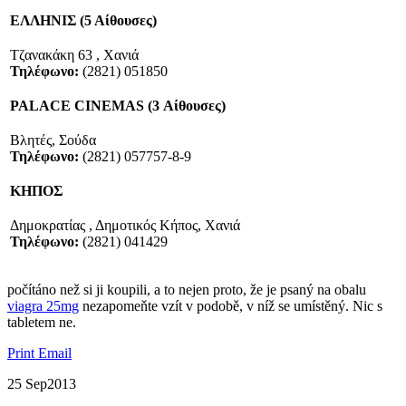
ΕΛΛΗΝΙΣ (5 Αίθουσες)
Τζανακάκη 63 , Χανιά
Τηλέφωνο:
(2821) 051850
PALACE CINEMAS (3 Αίθουσες)
Βλητές, Σούδα
Τηλέφωνο:
(2821) 057757-8-9
ΚΗΠΟΣ
Δημοκρατίας , Δημοτικός Κήπος, Χανιά
Τηλέφωνο:
(2821) 041429
​​počítáno než si ji ​​koupili, a to nejen proto, že je psaný na obalu
viagra 25mg
​​nezapomeňte vzít v podobě, v níž se umístěný. Nic s
tabletem ne.
Print
Email
25 Sep
2013