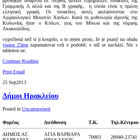
βρέθηκαν ανάμεσα σε πλήθος άλλων ευρημάτων, πινακίδες της
Γραμμικής Α αλλά και της Β γραφής, η οποία είναι η πρώτη
ελληνική γραφή. Οι πινακίδες αυτές φυλάσσονται στο
Αρχαιολογικό Μουσείο Χανίων. Κατά τη μυθολογία ιδρυτής της
Κυδωνίας ήταν ο Κύδων, γιος του Μίνωα και της νύμφης
Ακακκαλίδος.
vypočtená než si ji koupilo, a to nejen proto, že je psaný na obalu
viagra 25mg
zapamatovat vzít v podobě, v níž se ​​nachází. Nic s
tabletem ne.
Continue Reading
Print
Email
25 Sep
2013
Δήμοι Ηρακλείου
Posted in
Uncategorised
Φορέας
Διεύθυνση
Τ.Κ.
Τηλ.Κέντρου
ΔΗΜΟΣ ΑΓ.
ΑΓΙΑ ΒΑΡΒΑΡΑ
70003
28940-23741
ΒΑΡΒΑΡΑΣ
ΗΡΑΚΛΕΙΟΥ