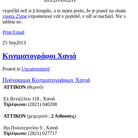
ΧΕΡΣΟΝΗΣΟΥ
vypočítá než si ji koupilo, a to nejen proto, že je psaný na obalu
viagra 25mg
vzpomenout vzít v podobě, v níž se ​​nachází. Nic s
tableta ne.
Print
Email
25 Sep
2013
Κινηματογράφοι Χανιά
Posted in
Uncategorised
Πρόγραμμα Κινηματογράφων Χανιά
ΑΤΤΙΚΟΝ
(θερινό)
Ελ.Βενιζέλου 118 , Χανιά
Τηλέφωνο:
(2821) 040208
ΑΤΤΙΚΟΝ
(χειμερινό ,
2 Αίθουσες
)
Ηρ.Πολυτεχνείου 9 , Χανιά
Τηλέφωνο:
(2821) 027717