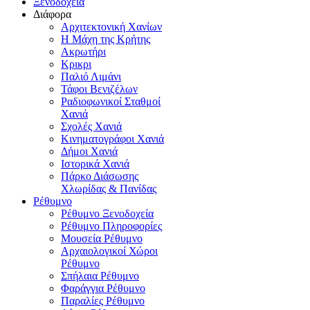
Ξενοδοχεία
Διάφορα
Αρχιτεκτονική Χανίων
Η Μάχη της Κρήτης
Ακρωτήρι
Κρικρι
Παλιό Λιμάνι
Τάφοι Βενιζέλων
Ραδιοφωνικοί Σταθμοί
Χανιά
Σχολές Χανιά
Κινηματογράφοι Χανιά
Δήμοι Χανιά
Ιστορικά Χανιά
Πάρκο Διάσωσης
Χλωρίδας & Πανίδας
Ρέθυμνο
Ρέθυμνο Ξενοδοχεία
Ρέθυμνο Πληροφορίες
Μουσεία Ρέθυμνο
Αρχαιολογικοί Χώροι
Ρέθυμνο
Σπήλαια Ρέθυμνο
Φαράγγια Ρέθυμνο
Παραλίες Ρέθυμνο