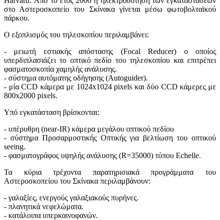
Harvard. Από το έτος 2000 η ηλεκτροδότηση των εγκαταστάσεων
στο Αστεροσκοπείο του Σκίνακα γίνεται μέσω φωτοβολταϊκού
πάρκου.
Ο εξοπλισμός του τηλεσκοπίου περιλαμβάνει:
- μειωτή εστιακής απόστασης (Focal Reducer) ο οποίος
υπερδιπλασιάζει το οπτικό πεδίο του τηλεσκοπίου και επιτρέπει
φασματοσκοπία χαμηλής ανάλυσης.
- σύστημα αυτόματης οδήγησης (Autoguider).
- μία CCD κάμερα με 1024x1024 pixels και δύο CCD κάμερες με
800x2000 pixels.
Υπό εγκατάσταση βρίσκονται:
- υπέρυθρη (near-IR) κάμερα μεγάλου οπτικού πεδίου
- σύστημα Προσαρμοστικής Οπτικής για βελτίωση του οπτικού
seeing.
- φασματογράφος υψηλής ανάλυσης (R=35000) τύπου Echelle.
Τα κύρια τρέχοντα παρατηρισιακά προγράμματα του
Αστεροσκοπείου του Σκίνακα περιλαμβάνουν:
- γαλαξίες, ενεργούς γαλαξιακούς πυρήνες.
- πλανητικά νεφελώματα.
- κατάλοιπα υπερκαινοφανών.