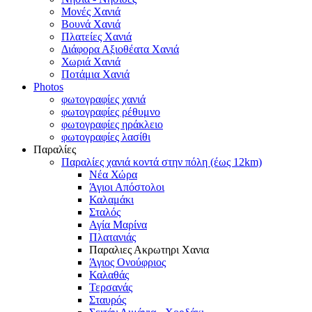
Μονές Χανιά
Βουνά Χανιά
Πλατείες Χανιά
Διάφορα Αξιοθέατα Χανιά
Χωριά Χανιά
Ποτάμια Χανιά
Photos
φωτογραφίες χανιά
φωτογραφίες ρέθυμνο
φωτογραφίες ηράκλειο
φωτογραφίες λασίθι
Παραλίες
Παραλίες χανιά κοντά στην πόλη (έως 12km)
Νέα Χώρα
Άγιοι Απόστολοι
Καλαμάκι
Σταλός
Αγία Μαρίνα
Πλατανιάς
Παραλιες Ακρωτηρι Χανια
Άγιος Ονούφριος
Καλαθάς
Τερσανάς
Σταυρός