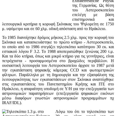
Extraterrestriche Physik
της Γερμανίας. Ως θέση
του Αστεροσκοπείου
επελέγη με βάση
επιστημονικά και
λειτουργικά κριτήρια η κορυφή Σκίνακας του Ψηλορείτη σε 1750
μ. υψόμετρο και σε 60 χλμ. οδική απόσταση από το Ηράκλειο.
Το 1985 διανοίχτηκε δρόμος μήκους 2.5 χλμ. προς την κορυφή του
Σκίνακα και κατασκευάστηκε το πρώτο κτήριο - Αστεροσκοπείο,
το οποίο από το 1986 στεγάζει τηλεσκόπιο κατόπτρου 30 εκ. και
εστιακού λόγου F 3.2. Το 1988 αποπερατώθηκε ξενώνας 200 τ.μ.
Και τα δύο κτήρια, όπως και μικρό κτήριο για τις γεννήτριες, είναι
πετρόχτιστα - προσαρμοσμένα στο βραχώδες περιβάλλον. Η
ουσιαστική λειτουργία του Αστεροσκοπείου άρχισε το 1987 μετά
την εγκατάσταση ψηφιακής κάμερας CCD και φωτομετρικών
φίλτρων. Παράλληλα με τη δημιουργία και την εξασφάλιση της
λειτουργικότητας των εγκαταστάσεων στον Σκίνακα αναπτύχθηκε
στις εγκαταστάσεις του Πανεπιστημίου Κρήτης και ΙΤΕ στο
Ηράκλειο, η απαραίτητη υποδομή σε Υ/Η για την επεξεργασία των
αστρονομικών παρατηρήσεων (επεξεργασία ψηφιακών εικόνων
μέσω διαφόρων γνωστών αστρονομικών προγραμμάτων πχ
IRAF/IDL).
Λόγω του ότι το τηλεσκόπιο των