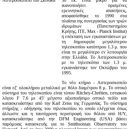
30 εκ. είναι μικρό για να
ικανοποιήσει ορισμένες
ερευνητικές απαιτήσεις,
αποφασίσθηκε το 1990 στα
πλαίσια της συνεργασίας των τριών
ιδρυμάτων (Πανεπιστημίου
Κρήτης, ΙΤΕ, Max - Planck Institut)
η επέκταση των εγκαταστάσεων με
τη δημιουργία μεγαλύτερου
τηλεσκοπίου κατόπτρου 1.3 μ. που
είναι το μεγαλύτερο εν λειτουργία
στην Ελλάδα. Το Αστεροσκοπείο
με το τηλεσκόπιο των 1.3 μ.
εγκαινιάστηκε τον Οκτώβριο του
1995.
Το νέο κτήριο - Αστεροσκοπείο
είναι εξ' ολοκλήρου μεταλλικό με θόλο διαμέτρου 8 μ. Το οπτικό
σύστημα του τηλεσκοπίου είναι τύπου Ritchey-Chrétien, εστιακού
λόγου F 7.6 με 45' μέγιστο αξιοποιήσιμο οπτικό πεδίο και
κατασκευάστηκε από την Karl Zeiss της Γερμανίας. Το σύστημα
στήριξης - οδήγησης του τηλεσκοπίου το οποίο ελέγχεται όπως
άλλωστε και η ταυτόχρονη περιστροφή του θόλου από Η/Υ,
κατασκευάστηκε από την DFM Engineering (USA) βάσει
παρόμοιας κατασκευής για το Smithsonian Observatory του