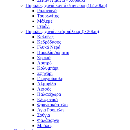
Σειτάν Λιμάνια - Χορδάκι
Παραλίες χανιά κοντά στην πόλη (12-20km)
Ραπανιανά
Ταυρωνίτης
Μάλεμε
Γεράνι
Παραλίες χανιά εκτός πόλεως (> 20km)
Καλύβες
Κεδρόδασος
Γλυκά Νερά
Παραλία Δώματα
Σφακιά
Λουτρό
Κολυμπάρι
Σφηνάρι
Γιωργιούπολη
Αλμυρίδα
Λισσός
Παλαιόχωρα
Ελαφονήσι
Φραγκοκάστελο
Αγία Ρουμέλη
Σούγια
Φαλάσαρνα
Μπάλος