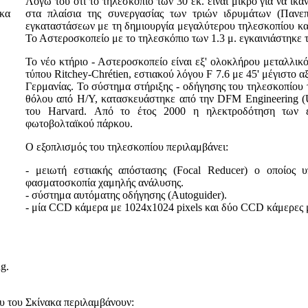
Λόγω του ότι το τηλεσκόπιο των 30 εκ. είναι μικρό για να ικ
στα πλαίσια της συνεργασίας των τριών ιδρυμάτων (Πανεπ
εγκαταστάσεων με τη δημιουργία μεγαλύτερου τηλεσκοπίου κατ
Το Αστεροσκοπείο με το τηλεσκόπιο των 1.3 μ. εγκαινιάστηκε 
Το νέο κτήριο - Αστεροσκοπείο είναι εξ' ολοκλήρου μεταλλικ
τύπου Ritchey-Chrétien, εστιακού λόγου F 7.6 με 45' μέγιστο α
Γερμανίας. Το σύστημα στήριξης - οδήγησης του τηλεσκοπίου 
θόλου από Η/Υ, κατασκευάστηκε από την DFM Engineering (U
του Harvard. Από το έτος 2000 η ηλεκτροδότηση των ε
φωτοβολταϊκού πάρκου.
Ο εξοπλισμός του τηλεσκοπίου περιλαμβάνει:
- μειωτή εστιακής απόστασης (Focal Reducer) ο οποίος υπ
φασματοσκοπία χαμηλής ανάλυσης.
- σύστημα αυτόματης οδήγησης (Autoguider).
- μία CCD κάμερα με 1024x1024 pixels και δύο CCD κάμερες μ
g.
υ του Σκίνακα περιλαμβάνουν: