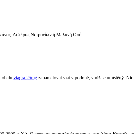
 Νάνος, Αστέρας Νετρονίων ή Μελανή Οπή.
na obalu
viagra 25mg
zapamatovat vzít v podobě, v níž se umístěný. Nic s
000-2800 π.Χ.). Ο αρχικός οικισμός ήταν πάνω στο λόφο Καστέλι, 