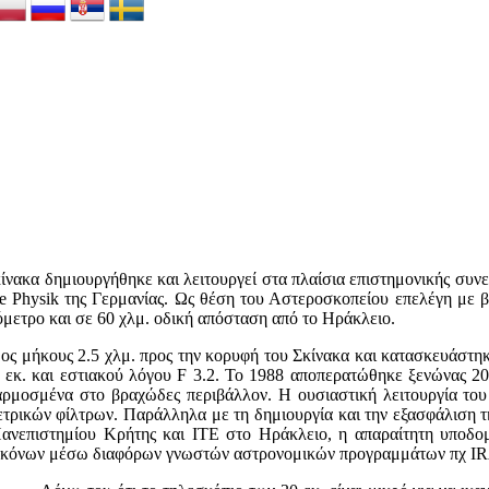
νακα δημιουργήθηκε και λειτουργεί στα πλαίσια επιστημονικής συνε
triche Physik της Γερμανίας. Ως θέση του Αστεροσκοπείου επελέγη με
μετρο και σε 60 χλμ. οδική απόσταση από το Ηράκλειο.
ος μήκους 2.5 χλμ. προς την κορυφή του Σκίνακα και κατασκευάστηκ
εκ. και εστιακού λόγου F 3.2. Το 1988 αποπερατώθηκε ξενώνας 200 τ
σαρμοσμένα στο βραχώδες περιβάλλον. Η ουσιαστική λειτουργία το
ρικών φίλτρων. Παράλληλα με τη δημιουργία και την εξασφάλιση τ
 Πανεπιστημίου Κρήτης και ΙΤΕ στο Ηράκλειο, η απαραίτητη υποδ
εικόνων μέσω διαφόρων γνωστών αστρονομικών προγραμμάτων πχ I