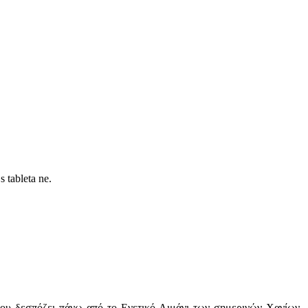
 tableta ne.
που δεσπόζει πάνω από το Ενετικό Λιμάνι των σημερινών Χανίων.