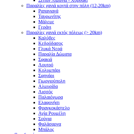
Σειτάν Λιμάνια - Χορδάκι
Παραλίες χανιά κοντά στην πόλη (12-20km)
Ραπανιανά
Ταυρωνίτης
Μάλεμε
Γεράνι
Παραλίες χανιά εκτός πόλεως (> 20km)
Καλύβες
Κεδρόδασος
Γλυκά Νερά
Παραλία Δώματα
Σφακιά
Λουτρό
Κολυμπάρι
Σφηνάρι
Γιωργιούπολη
Αλμυρίδα
Λισσός
Παλαιόχωρα
Ελαφονήσι
Φραγκοκάστελο
Αγία Ρουμέλη
Σούγια
Φαλάσαρνα
Μπάλος