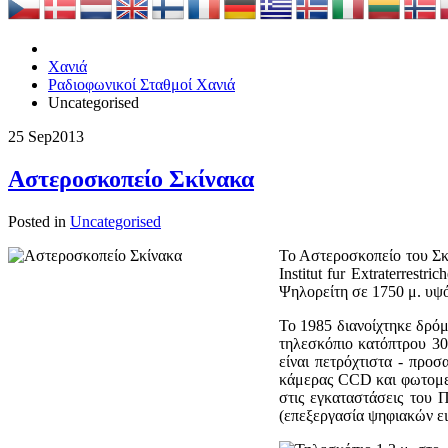
Χανιά
Ραδιοφωνικοί Σταθμοί Χανιά
Uncategorised
25 Sep
2013
Αστεροσκοπείο Σκίνακα
Posted in
Uncategorised
Το Αστεροσκοπείο του Σκί
Institut fur Extraterres
Ψηλορείτη σε 1750 μ. υψό
Το 1985 διανοίχτηκε δρόμ
τηλεσκόπιο κατόπτρου 30 
είναι πετρόχτιστα - προ
κάμερας CCD και φωτομετ
στις εγκαταστάσεις του
(επεξεργασία ψηφιακών 