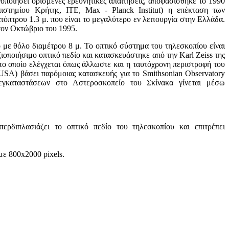
ανοποιήσει ορισμένες ερευνητικές απαιτήσεις, αποφασίσθηκε το 1990
ιστημίου Κρήτης, ΙΤΕ, Max - Planck Institut) η επέκταση των
όπτρου 1.3 μ. που είναι το μεγαλύτερο εν λειτουργία στην Ελλάδα.
τον Οκτώβριο του 1995.
ό με θόλο διαμέτρου 8 μ. Το οπτικό σύστημα του τηλεσκοπίου είναι
ξιοποιήσιμο οπτικό πεδίο και κατασκευάστηκε από την Karl Zeiss της
το οποίο ελέγχεται όπως άλλωστε και η ταυτόχρονη περιστροφή του
SA) βάσει παρόμοιας κατασκευής για το Smithsonian Observatory
γκαταστάσεων στο Αστεροσκοπείο του Σκίνακα γίνεται μέσω
ερδιπλασιάζει το οπτικό πεδίο του τηλεσκοπίου και επιτρέπει
ε 800x2000 pixels.