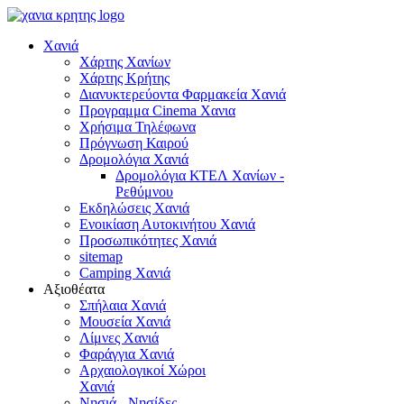
Χανιά
Χάρτης Χανίων
Χάρτης Κρήτης
Διανυκτερεύοντα Φαρμακεία Χανιά
Προγραμμα Cinema Χανια
Χρήσιμα Τηλέφωνα
Πρόγνωση Καιρού
Δρομολόγια Χανιά
Δρομολόγια ΚΤΕΛ Χανίων -
Ρεθύμνου
Εκδηλώσεις Χανιά
Ενοικίαση Αυτοκινήτου Χανιά
Προσωπικότητες Χανιά
sitemap
Camping Χανιά
Αξιοθέατα
Σπήλαια Χανιά
Μουσεία Χανιά
Λίμνες Χανιά
Φαράγγια Χανιά
Αρχαιολογικοί Χώροι
Χανιά
Νησιά - Νησίδες