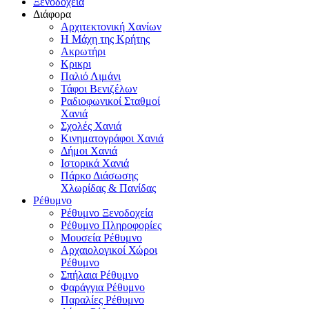
Ξενοδοχεία
Διάφορα
Αρχιτεκτονική Χανίων
Η Μάχη της Κρήτης
Ακρωτήρι
Κρικρι
Παλιό Λιμάνι
Τάφοι Βενιζέλων
Ραδιοφωνικοί Σταθμοί
Χανιά
Σχολές Χανιά
Κινηματογράφοι Χανιά
Δήμοι Χανιά
Ιστορικά Χανιά
Πάρκο Διάσωσης
Χλωρίδας & Πανίδας
Ρέθυμνο
Ρέθυμνο Ξενοδοχεία
Ρέθυμνο Πληροφορίες
Μουσεία Ρέθυμνο
Αρχαιολογικοί Χώροι
Ρέθυμνο
Σπήλαια Ρέθυμνο
Φαράγγια Ρέθυμνο
Παραλίες Ρέθυμνο