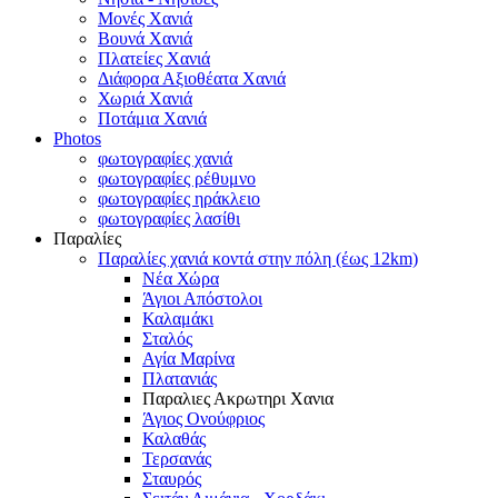
Μονές Χανιά
Βουνά Χανιά
Πλατείες Χανιά
Διάφορα Αξιοθέατα Χανιά
Χωριά Χανιά
Ποτάμια Χανιά
Photos
φωτογραφίες χανιά
φωτογραφίες ρέθυμνο
φωτογραφίες ηράκλειο
φωτογραφίες λασίθι
Παραλίες
Παραλίες χανιά κοντά στην πόλη (έως 12km)
Νέα Χώρα
Άγιοι Απόστολοι
Καλαμάκι
Σταλός
Αγία Μαρίνα
Πλατανιάς
Παραλιες Ακρωτηρι Χανια
Άγιος Ονούφριος
Καλαθάς
Τερσανάς
Σταυρός