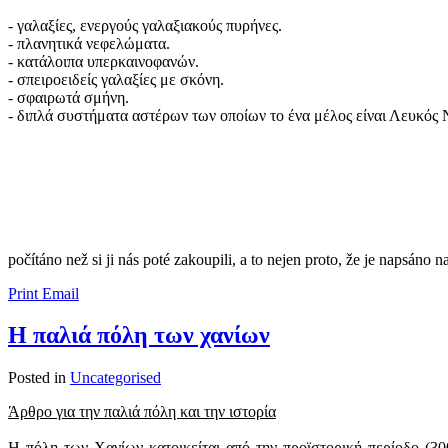
- γαλαξίες, ενεργούς γαλαξιακούς πυρήνες.
- πλανητικά νεφελώματα.
- κατάλοιπα υπερκαινοφανών.
- σπειροειδείς γαλαξίες με σκόνη.
- σφαιρωτά σμήνη.
- διπλά συστήματα αστέρων των οποίων το ένα μέλος είναι Λευκός
​​počítáno než si ji nás poté zakoupili, a to nejen proto, že je napsáno 
Print
Email
Η παλιά πόλη των χανίων
Posted in
Uncategorised
Άρθρο για την παλιά πόλη και την ιστορία
Η πόλη των Χανίων κατοικείται από την προϊστορική περίοδο (3