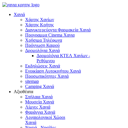
Χανιά
Χάρτης Χανίων
Χάρτης Κρήτης
Διανυκτερεύοντα Φαρμακεία Χανιά
Προγραμμα Cinema Χανια
Χρήσιμα Τηλέφωνα
Πρόγνωση Καιρού
Δρομολόγια Χανιά
Δρομολόγια ΚΤΕΛ Χανίων -
Ρεθύμνου
Εκδηλώσεις Χανιά
Ενοικίαση Αυτοκινήτου Χανιά
Προσωπικότητες Χανιά
sitemap
Camping Χανιά
Αξιοθέατα
Σπήλαια Χανιά
Μουσεία Χανιά
Λίμνες Χανιά
Φαράγγια Χανιά
Αρχαιολογικοί Χώροι
Χανιά
Νησιά - Νησίδες