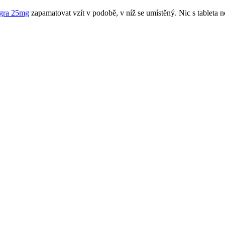
agra 25mg
zapamatovat vzít v podobě, v níž se umístěný. Nic s tableta n