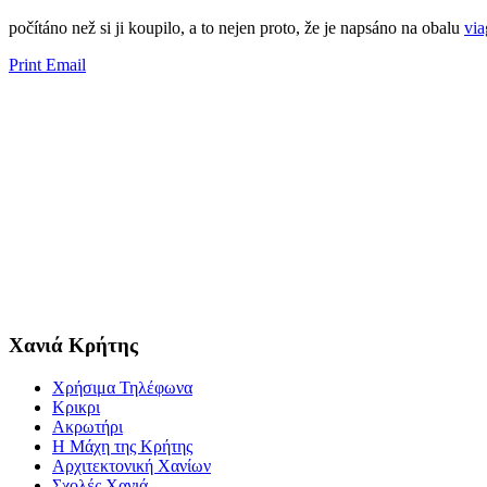
​​počítáno než si ji koupilo, a to nejen proto, že je napsáno na obalu
vi
Print
Email
Χανιά Κρήτης
Χρήσιμα Τηλέφωνα
Κρικρι
Ακρωτήρι
Η Μάχη της Κρήτης
Αρχιτεκτονική Χανίων
Σχολές Χανιά