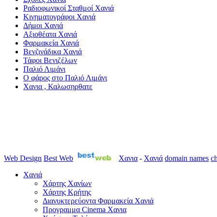
Ραδιοφωνικοί Σταθμοί Χανιά
Κινηματογράφοι Χανιά
Δήμοι Χανιά
Αξιοθέατα Χανιά
Φαρμακεία Χανιά
Βενζινάδικα Χανιά
Τάφοι Βενιζέλων
Παλιό Λιμάνι
Ο φάρος στο Παλιό Λιμάνι
Χανια , Καλωσηρθατε
Web Design
Best Web
Χανια
-
Χανιά
domain names
ch
Χανιά
Χάρτης Χανίων
Χάρτης Κρήτης
Διανυκτερεύοντα Φαρμακεία Χανιά
Προγραμμα Cinema Χανια