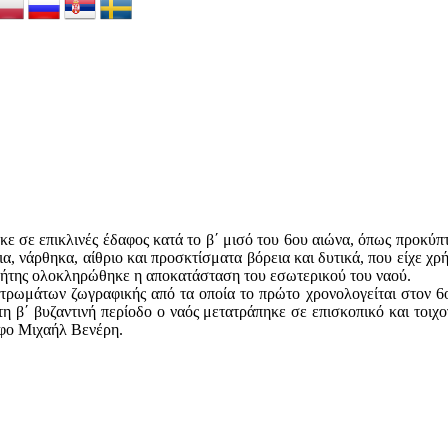
ε σε επικλινές έδαφος κατά το β΄ μισό του 6ου αιώνα, όπως προκύπτε
, νάρθηκα, αίθριο και προσκτίσματα βόρεια και δυτικά, που είχε χρ
ήτης ολοκληρώθηκε η αποκατάσταση του εσωτερικού του ναού.
ρωμάτων ζωγραφικής από τα οποία το πρώτο χρονολογείται στον 6ο -
η β΄ βυζαντινή περίοδο ο ναός μετατράπηκε σε επισκοπικό και τοιχ
άφο Μιχαήλ Βενέρη.