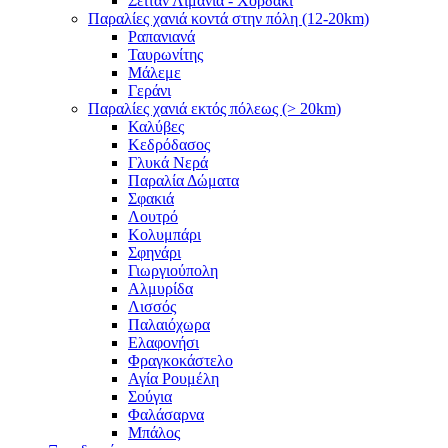
Σειτάν Λιμάνια - Χορδάκι
Παραλίες χανιά κοντά στην πόλη (12-20km)
Ραπανιανά
Ταυρωνίτης
Μάλεμε
Γεράνι
Παραλίες χανιά εκτός πόλεως (> 20km)
Καλύβες
Κεδρόδασος
Γλυκά Νερά
Παραλία Δώματα
Σφακιά
Λουτρό
Κολυμπάρι
Σφηνάρι
Γιωργιούπολη
Αλμυρίδα
Λισσός
Παλαιόχωρα
Ελαφονήσι
Φραγκοκάστελο
Αγία Ρουμέλη
Σούγια
Φαλάσαρνα
Μπάλος