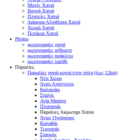
Μονές Χανιά
Βουνά Χανιά
Πλατείες Χανιά
Διάφορα Αξιοθέατα Χανιά
Χωριά Χανιά
Ποτάμια Χανιά
Photos
φωτογραφίες χανιά
φωτογραφίες ρέθυμνο
φωτογραφίες ηράκλειο
φωτογραφίες λασίθι
Παραλίες
Παραλίες χανιά κοντά στην πόλη (έως 12km)
Νέα Χώρα
Άγιοι Απόστολοι
Καλαμάκι
Σταλός
Αγία Μαρίνα
Πλατανιάς
Παραλιες Ακρωτηρι Χανια
Άγιος Ονούφριος
Καλαθάς
Τερσανάς
Σταυρός