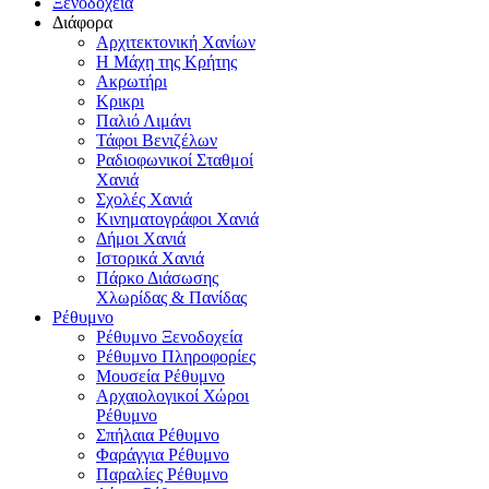
Ξενοδοχεία
Διάφορα
Αρχιτεκτονική Χανίων
Η Μάχη της Κρήτης
Ακρωτήρι
Κρικρι
Παλιό Λιμάνι
Τάφοι Βενιζέλων
Ραδιοφωνικοί Σταθμοί
Χανιά
Σχολές Χανιά
Κινηματογράφοι Χανιά
Δήμοι Χανιά
Ιστορικά Χανιά
Πάρκο Διάσωσης
Χλωρίδας & Πανίδας
Ρέθυμνο
Ρέθυμνο Ξενοδοχεία
Ρέθυμνο Πληροφορίες
Μουσεία Ρέθυμνο
Αρχαιολογικοί Χώροι
Ρέθυμνο
Σπήλαια Ρέθυμνο
Φαράγγια Ρέθυμνο
Παραλίες Ρέθυμνο