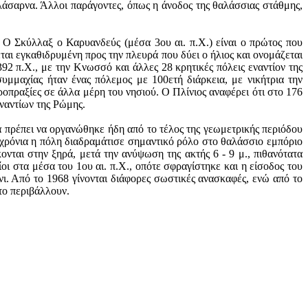
λάσαρνα. Άλλοι παράγοντες, όπως η άνοδος της θαλάσσιας στάθμης,
 Ο Σκύλλαξ ο Καρυανδεύς (μέσα 3ου αι. π.Χ.) είναι ο πρώτος που
ται εγκαθιδρυμένη προς την πλευρά που δύει ο ήλιος και ονομάζεται
2 π.Χ., με την Κνωσσό και άλλες 28 κρητικές πόλεις εναντίον της
μμαχίας ήταν ένας πόλεμος με 100ετή διάρκεια, με νικήτρια την
οπραξίες σε άλλα μέρη του νησιού. Ο Πλίνιος αναφέρει ότι στο 176
ναντίων της Ρώμης.
ητα πρέπει να οργανώθηκε ήδη από το τέλος της γεωμετρικής περιόδου
 χρόνια η πόλη διαδραμάτισε σημαντικό ρόλο στο θαλάσσιο εμπόριο
ονται στην ξηρά, μετά την ανύψωση της ακτής 6 - 9 μ., πιθανότατα
οι στα μέσα του 1ου αι. π.Χ., οπότε σφραγίστηκε και η είσοδος του
άνι. Από το 1968 γίνονται διάφορες σωστικές ανασκαφές, ενώ από το
το περιβάλλουν.