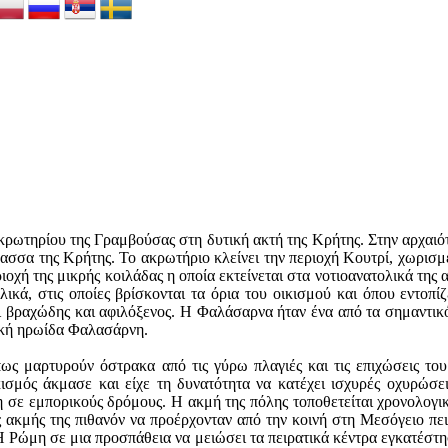
ακρωτηρίου της Γραμβούσας στη δυτική ακτή της Κρήτης. Στην αρχαι
ασσα της Κρήτης. Το ακρωτήριο κλείνει την περιοχή Κουτρί, χωρισμέν
ιοχή της μικρής κοιλάδας η οποία εκτείνεται στα νοτιοανατολικά της
ικά, στις οποίες βρίσκονται τα όρια του οικισμού και όπου εντοπίζ
ίναι βραχώδης και αφιλόξενος. Η Φαλάσαρνα ήταν ένα από τα σημαντικό
πική ηρωίδα Φαλασάρνη.
 μαρτυρούν όστρακα από τις γύρω πλαγιές και τις επιχώσεις του 
ισμός άκμασε και είχε τη δυνατότητα να κατέχει ισχυρές οχυρώσει
ση σε εμπορικούς δρόμους. Η ακμή της πόλης τοποθετείται χρονολογι
ς ακμής της πιθανόν να προέρχονταν από την κοινή στη Μεσόγειο πει
. Η Ρώμη σε μια προσπάθεια να μειώσει τα πειρατικά κέντρα εγκατέστ