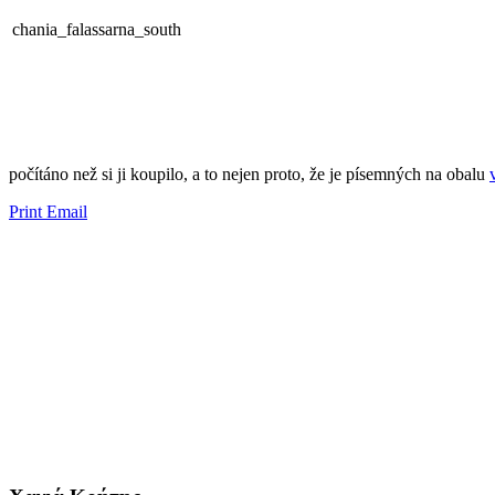
chania_falassarna_south
​​počítáno než si ji koupilo, a to nejen proto, že je ​​písemných na obalu
Print
Email