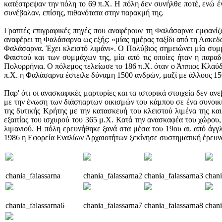
κατέστρεψαν την πόλη το 69 π.Χ. Η πόλη δεν συνήλθε ποτέ, ενώ έ
συνέβαλαν, επίσης, πιθανότατα στην παρακμή της.
Γραπτές επιγραφικές πηγές που αναφέρουν τη Φαλάσαρνα εμφανίζο
αναφέρει τη Φαλάσαρνα ως εξής: «μίας ημέρας ταξίδι από τη Λακεδα
Φαλάσαρνα. Έχει κλειστό λιμάνι». Ο Πολύβιος σημειώνει μία συμμ
Φαιστού και των συμμάχων της, μία από τις οποίες ήταν η παρα
Πολυρρήνια. Ο πόλεμος τελείωσε το 186 π.Χ. όταν ο Άππιος Κλαύδι
π.Χ. η Φαλάσαρνα έστειλε δύναμη 1500 ανδρών, μαζί με άλλους 15
Παρ' ότι οι ανασκαφικές μαρτυρίες και τα ιστορικά στοιχεία δεν αν
με την ένωση των διάσπαρτων οικισμών του κάμπου σε ένα συνοικι
της δυτικής Κρήτης με την κατασκευή του κλειστού λιμένα της και
εξαιτίας του ισχυρού του 365 μ.Χ. Κατά την ανασκαφέα του χώρου, 
λιμανιού. Η πόλη ερευνήθηκε ξανά στα μέσα του 19ου αι. από άγγλο
1986 η Εφορεία Εναλίων Αρχαιοτήτων ξεκίνησε συστηματική έρευνα 
chania_falassarna
chania_falassarna2
chania_falassarna3
chani
chania_falassarna6
chania_falassarna7
chania_falassarna8
chani