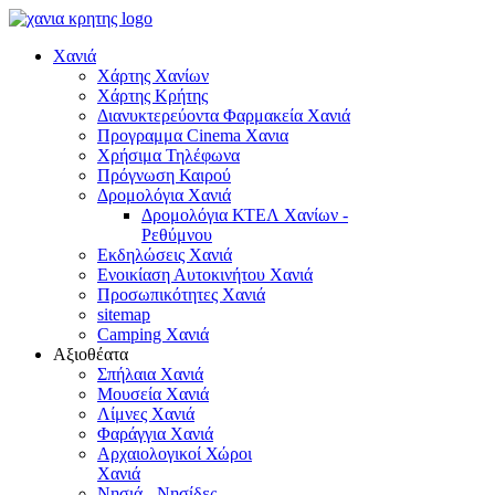
Χανιά
Χάρτης Χανίων
Χάρτης Κρήτης
Διανυκτερεύοντα Φαρμακεία Χανιά
Προγραμμα Cinema Χανια
Χρήσιμα Τηλέφωνα
Πρόγνωση Καιρού
Δρομολόγια Χανιά
Δρομολόγια ΚΤΕΛ Χανίων -
Ρεθύμνου
Εκδηλώσεις Χανιά
Ενοικίαση Αυτοκινήτου Χανιά
Προσωπικότητες Χανιά
sitemap
Camping Χανιά
Αξιοθέατα
Σπήλαια Χανιά
Μουσεία Χανιά
Λίμνες Χανιά
Φαράγγια Χανιά
Αρχαιολογικοί Χώροι
Χανιά
Νησιά - Νησίδες