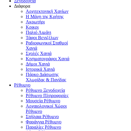
Ξενοδοχεία
Διάφορα
Αρχιτεκτονική Χανίων
Η Μάχη της Κρήτης
Ακρωτήρι
Κρικρι
Παλιό Λιμάνι
Τάφοι Βενιζέλων
Ραδιοφωνικοί Σταθμοί
Χανιά
Σχολές Χανιά
Κινηματογράφοι Χανιά
Δήμοι Χανιά
Ιστορικά Χανιά
Πάρκο Διάσωσης
Χλωρίδας & Πανίδας
Ρέθυμνο
Ρέθυμνο Ξενοδοχεία
Ρέθυμνο Πληροφορίες
Μουσεία Ρέθυμνο
Αρχαιολογικοί Χώροι
Ρέθυμνο
Σπήλαια Ρέθυμνο
Φαράγγια Ρέθυμνο
Παραλίες Ρέθυμνο