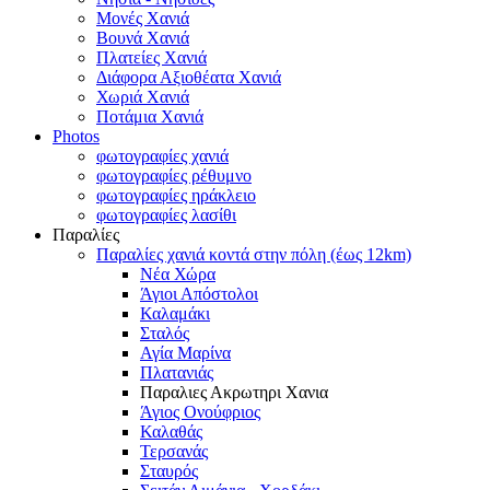
Μονές Χανιά
Βουνά Χανιά
Πλατείες Χανιά
Διάφορα Αξιοθέατα Χανιά
Χωριά Χανιά
Ποτάμια Χανιά
Photos
φωτογραφίες χανιά
φωτογραφίες ρέθυμνο
φωτογραφίες ηράκλειο
φωτογραφίες λασίθι
Παραλίες
Παραλίες χανιά κοντά στην πόλη (έως 12km)
Νέα Χώρα
Άγιοι Απόστολοι
Καλαμάκι
Σταλός
Αγία Μαρίνα
Πλατανιάς
Παραλιες Ακρωτηρι Χανια
Άγιος Ονούφριος
Καλαθάς
Τερσανάς
Σταυρός