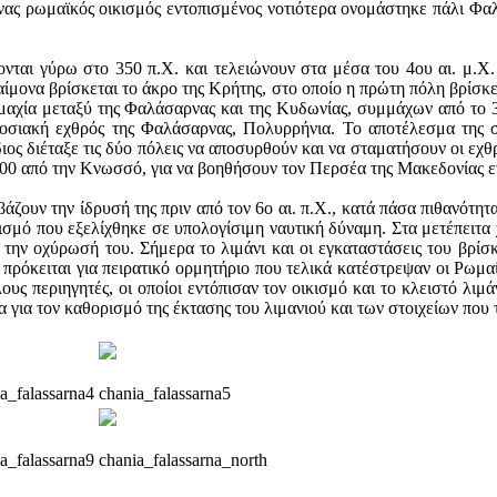
νας ρωμαϊκός οικισμός εντοπισμένος νοτιότερα ονομάστηκε πάλι Φα
νται γύρω στο 350 π.Χ. και τελειώνουν στα μέσα του 4ου αι. μ.Χ.
ίμονα βρίσκεται το άκρο της Κρήτης, στο οποίο η πρώτη πόλη βρίσκε
αχία μεταξύ της Φαλάσαρνας και της Κυδωνίας, συμμάχων από το 39
δοσιακή εχθρός της Φαλάσαρνας, Πολυρρήνια. Το αποτέλεσμα της συ
ος διέταξε τις δύο πόλεις να αποσυρθούν και να σταματήσουν οι εχθρ
00 από την Κνωσσό, για να βοηθήσουν τον Περσέα της Μακεδονίας ε
εβάζουν την ίδρυσή της πριν από τον 6ο αι. π.Χ., κατά πάσα πιθανότ
σμό που εξελίχθηκε σε υπολογίσιμη ναυτική δύναμη. Στα μετέπειτα
 την οχύρωσή του. Σήμερα το λιμάνι και οι εγκαταστάσεις του βρίσκ
πρόκειται για πειρατικό ορμητήριο που τελικά κατέστρεψαν οι Ρωμαί
υς περιηγητές, οι οποίοι εντόπισαν τον οικισμό και το κλειστό λιμ
για τον καθορισμό της έκτασης του λιμανιού και των στοιχείων που 
a_falassarna4
chania_falassarna5
a_falassarna9
chania_falassarna_north