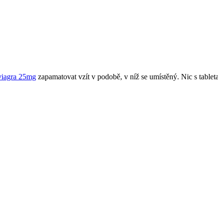
viagra 25mg
zapamatovat vzít v podobě, v níž se umístěný. Nic s tableta