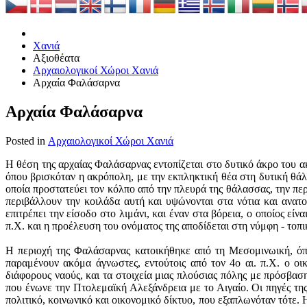
Χανιά
Αξιοθέατα
Αρχαιολογικοί Χώροι Χανιά
Αρχαία Φαλάσαρνα
Αρχαία Φαλάσαρνα
Posted in
Αρχαιολογικοί Χώροι Χανιά
Η θέση της αρχαίας Φαλάσαρνας εντοπίζεται στο δυτικό άκρο του 
όπου βρισκόταν η ακρόπολη, με την εκπληκτική θέα στη δυτική θάλ
οποία προστατεύει τον κόλπο από την πλευρά της θάλασσας, την περ
περιβάλλουν την κοιλάδα αυτή και υψώνονται στα νότια και ανατολ
επιτρέπει την είσοδο στο λιμάνι, και έναν στα βόρεια, ο οποίος ε
π.Χ. και η προέλευση του ονόματος της αποδίδεται στη νύμφη - το
Η περιοχή της Φαλάσαρνας κατοικήθηκε από τη Μεσομινωική, όπως
παραμένουν ακόμα άγνωστες, εντούτοις από τον 4ο αι. π.Χ. ο οικ
διάφορους ναούς, και τα στοιχεία μιας πλούσιας πόλης με πρόσβα
που ένωνε την Πτολεμαϊκή Αλεξάνδρεια με το Αιγαίο. Οι πηγές τη
πολιτικό, κοινωνικό και οικονομικό δίκτυο, που εξαπλωνόταν τότε