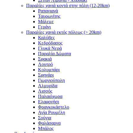
Σειτάν Λιμάνια - Χορδάκι
Παραλίες χανιά κοντά στην πόλη (12-20km)
Ραπανιανά
Ταυρωνίτης
Μάλεμε
Γεράνι
Παραλίες χανιά εκτός πόλεως (> 20km)
Καλύβες
Κεδρόδασος
Γλυκά Νερά
Παραλία Δώματα
Σφακιά
Λουτρό
Κολυμπάρι
Σφηνάρι
Γιωργιούπολη
Αλμυρίδα
Λισσός
Παλαιόχωρα
Ελαφονήσι
Φραγκοκάστελο
Αγία Ρουμέλη
Σούγια
Φαλάσαρνα
Μπάλος