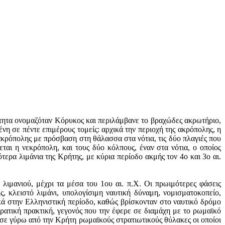
ότητα ονομαζόταν Κόρυκος και περιλάμβανε το βραχώδες ακρωτήριο,
η σε πέντε επιμέρους τομείς: αρχικά την περιοχή της ακρόπολης, η
 ακρόπολης με πρόσβαση στη θάλασσα στα νότια, τις δύο πλαγιές που
εται η νεκρόπολη, και τους δύο κόλπους, έναν στα νότια, ο οποίος
τερα λιμάνια της Κρήτης, με κύρια περίοδο ακμής τον 4ο και 3ο αι.
λιμανιού, μέχρι τα μέσα του 1ου αι. π.Χ. Οι πρωιμότερες φάσεις
ς, κλειστό λιμάνι, υπολογίσιμη ναυτική δύναμη, νομισματοκοπείο,
κά στην Ελληνιστική περίοδο, καθώς βρίσκονταν στο ναυτικό δρόμο
ρατική πρακτική, γεγονός που την έφερε σε διαμάχη με το ρωμαϊκό
ησε γύρω από την Κρήτη ρωμαϊκούς στρατιωτικούς θύλακες οι οποίοι