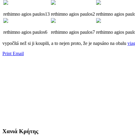
rethimno
agios
paulos13
rethimno
agios
paulos2
rethimno
agios
paul
rethimno
agios
paulos6
rethimno
agios
paulos7
rethimno
agios
paul
vypočítá než si ji ​​koupili, a to nejen proto, že je napsáno na obalu
via
Print
Email
Χανιά Κρήτης