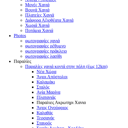
Μονές Χανιά
Βουνά Χανιά
Πλατείες Χανιά
Διάφορα Αξιοθέατα Χανιά
Χωριά Χανιά
Ποτάμια Χανιά
Photos
φωτογραφίες χανιά
φωτογραφίες ρέθυμνο
φωτογραφίες ηράκλειο
φωτογραφίες λασίθι
Παραλίες
Παραλίες χανιά κοντά στην πόλη (έως 12km)
Νέα Χώρα
Άγιοι Απόστολοι
Καλαμάκι
Σταλός
Αγία Μαρίνα
Πλατανιάς
Παραλιες Ακρωτηρι Χανια
Άγιος Ονούφριος
Καλαθάς
Τερσανάς
Σταυρός