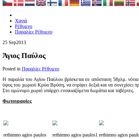
Χανιά
Ρέθυμνο
Παραλίες Ρέθυμνο
25 Sep
2013
Άγιος Παύλος
Posted in
Παραλίες Ρέθυμνο
Η παραλία του Αγίου Παύλου βρίσκεται σε απόσταση 58χλμ. νότια 
ύψος του χωριού Κρύα Βρύση, να στρίψει δεξιά και να συνεχίσει πρ
Στο ομώνυμο χωριό υπάρχει ενοικιαζόμενα δωμάτια και ταβέρνες.
Φωτογραφίες
rethimno agios paulos
rethimno
agios
paulos1
rethimno
agios
paul