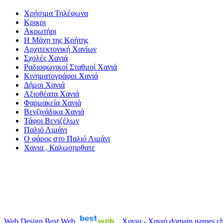
Χρήσιμα Τηλέφωνα
Κρικρι
Ακρωτήρι
Η Μάχη της Κρήτης
Αρχιτεκτονική Χανίων
Σχολές Χανιά
Ραδιοφωνικοί Σταθμοί Χανιά
Κινηματογράφοι Χανιά
Δήμοι Χανιά
Αξιοθέατα Χανιά
Φαρμακεία Χανιά
Βενζινάδικα Χανιά
Τάφοι Βενιζέλων
Παλιό Λιμάνι
Ο φάρος στο Παλιό Λιμάνι
Χανια , Καλωσηρθατε
Web Design
Best Web
Χανια
-
Χανιά
domain names
ch