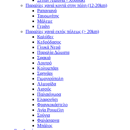
Σειτάν Λιμάνια - Χορδάκι
Παραλίες χανιά κοντά στην πόλη (12-20km)
Ραπανιανά
Ταυρωνίτης
Μάλεμε
Γεράνι
Παραλίες χανιά εκτός πόλεως (> 20km)
Καλύβες
Κεδρόδασος
Γλυκά Νερά
Παραλία Δώματα
Σφακιά
Λουτρό
Κολυμπάρι
Σφηνάρι
Γιωργιούπολη
Αλμυρίδα
Λισσός
Παλαιόχωρα
Ελαφονήσι
Φραγκοκάστελο
Αγία Ρουμέλη
Σούγια
Φαλάσαρνα
Μπάλος