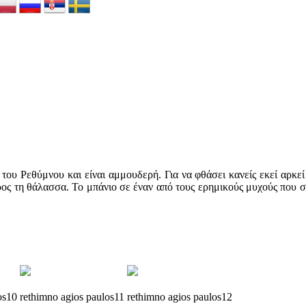
του Ρεθύμνου και είναι αμμουδερή. Για να φθάσει κανείς εκεί αρκεί
ος τη θάλασσα. Το μπάνιο σε έναν από τους ερημικούς μυχούς που σχ
os10
rethimno
agios
paulos11
rethimno
agios
paulos12