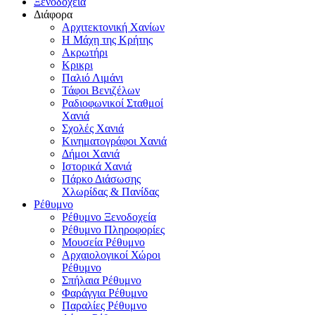
Ξενοδοχεία
Διάφορα
Αρχιτεκτονική Χανίων
Η Μάχη της Κρήτης
Ακρωτήρι
Κρικρι
Παλιό Λιμάνι
Τάφοι Βενιζέλων
Ραδιοφωνικοί Σταθμοί
Χανιά
Σχολές Χανιά
Κινηματογράφοι Χανιά
Δήμοι Χανιά
Ιστορικά Χανιά
Πάρκο Διάσωσης
Χλωρίδας & Πανίδας
Ρέθυμνο
Ρέθυμνο Ξενοδοχεία
Ρέθυμνο Πληροφορίες
Μουσεία Ρέθυμνο
Αρχαιολογικοί Χώροι
Ρέθυμνο
Σπήλαια Ρέθυμνο
Φαράγγια Ρέθυμνο
Παραλίες Ρέθυμνο