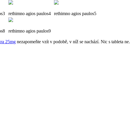
os3
rethimno
agios
paulos4
rethimno
agios
paulos5
os8
rethimno
agios
paulos9
gra 25mg
​​nezapomeňte vzít v podobě, v níž se ​​nachází. Nic s tableta ne.