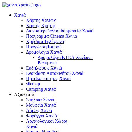
Χανιά
Χάρτης Χανίων
Χάρτης Κρήτης
Διανυκτερεύοντα Φαρμακεία Χανιά
Προγραμμα Cinema Χανια
Χρήσιμα Τηλέφωνα
Πρόγνωση Καιρού
Δρομολόγια Χανιά
Δρομολόγια ΚΤΕΛ Χανίων -
Ρεθύμνου
Εκδηλώσεις Χανιά
Ενοικίαση Αυτοκινήτου Χανιά
Προσωπικότητες Χανιά
sitemap
Camping Χανιά
Αξιοθέατα
Σπήλαια Χανιά
Μουσεία Χανιά
Λίμνες Χανιά
Φαράγγια Χανιά
Αρχαιολογικοί Χώροι
Χανιά
Νησιά - Νησίδες