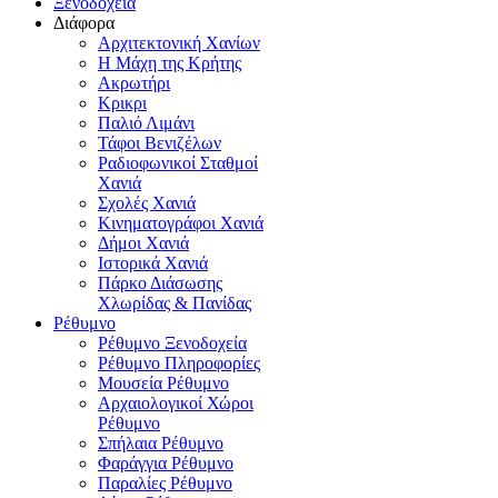
Ξενοδοχεία
Διάφορα
Αρχιτεκτονική Χανίων
Η Μάχη της Κρήτης
Ακρωτήρι
Κρικρι
Παλιό Λιμάνι
Τάφοι Βενιζέλων
Ραδιοφωνικοί Σταθμοί
Χανιά
Σχολές Χανιά
Κινηματογράφοι Χανιά
Δήμοι Χανιά
Ιστορικά Χανιά
Πάρκο Διάσωσης
Χλωρίδας & Πανίδας
Ρέθυμνο
Ρέθυμνο Ξενοδοχεία
Ρέθυμνο Πληροφορίες
Μουσεία Ρέθυμνο
Αρχαιολογικοί Χώροι
Ρέθυμνο
Σπήλαια Ρέθυμνο
Φαράγγια Ρέθυμνο
Παραλίες Ρέθυμνο