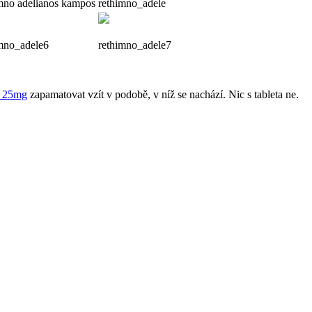
mno adelianos kampos
rethimno_adele
mno_adele6
rethimno_adele7
a 25mg
zapamatovat vzít v podobě, v níž se ​​nachází. Nic s tableta ne.