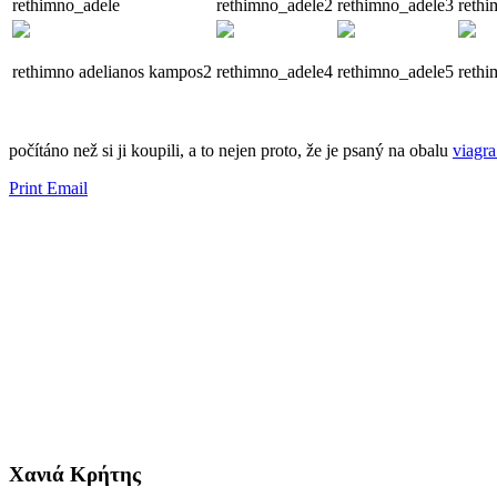
rethimno_adele
rethimno_adele2
rethimno_adele3
rethi
rethimno adelianos kampos2
rethimno_adele4
rethimno_adele5
rethi
​​počítáno než si ji ​​koupili, a to nejen proto, že je psaný na obalu
viagr
Print
Email
Χανιά Κρήτης