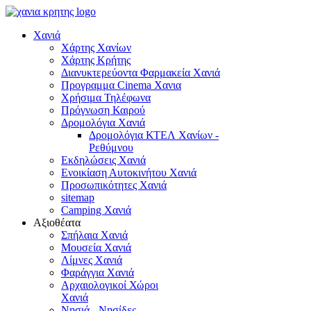
Χανιά
Χάρτης Χανίων
Χάρτης Κρήτης
Διανυκτερεύοντα Φαρμακεία Χανιά
Προγραμμα Cinema Χανια
Χρήσιμα Τηλέφωνα
Πρόγνωση Καιρού
Δρομολόγια Χανιά
Δρομολόγια ΚΤΕΛ Χανίων -
Ρεθύμνου
Εκδηλώσεις Χανιά
Ενοικίαση Αυτοκινήτου Χανιά
Προσωπικότητες Χανιά
sitemap
Camping Χανιά
Αξιοθέατα
Σπήλαια Χανιά
Μουσεία Χανιά
Λίμνες Χανιά
Φαράγγια Χανιά
Αρχαιολογικοί Χώροι
Χανιά
Νησιά - Νησίδες