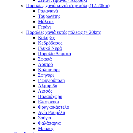
Σειτάν Λιμάνια - Χορδάκι
Παραλίες χανιά κοντά στην πόλη (12-20km)
Ραπανιανά
Ταυρωνίτης
Μάλεμε
Γεράνι
Παραλίες χανιά εκτός πόλεως (> 20km)
Καλύβες
Κεδρόδασος
Γλυκά Νερά
Παραλία Δώματα
Σφακιά
Λουτρό
Κολυμπάρι
Σφηνάρι
Γιωργιούπολη
Αλμυρίδα
Λισσός
Παλαιόχωρα
Ελαφονήσι
Φραγκοκάστελο
Αγία Ρουμέλη
Σούγια
Φαλάσαρνα
Μπάλος