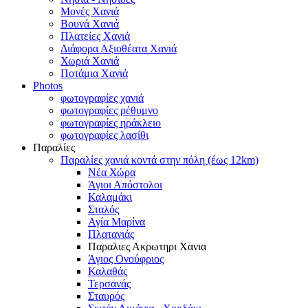
Μονές Χανιά
Βουνά Χανιά
Πλατείες Χανιά
Διάφορα Αξιοθέατα Χανιά
Χωριά Χανιά
Ποτάμια Χανιά
Photos
φωτογραφίες χανιά
φωτογραφίες ρέθυμνο
φωτογραφίες ηράκλειο
φωτογραφίες λασίθι
Παραλίες
Παραλίες χανιά κοντά στην πόλη (έως 12km)
Νέα Χώρα
Άγιοι Απόστολοι
Καλαμάκι
Σταλός
Αγία Μαρίνα
Πλατανιάς
Παραλιες Ακρωτηρι Χανια
Άγιος Ονούφριος
Καλαθάς
Τερσανάς
Σταυρός