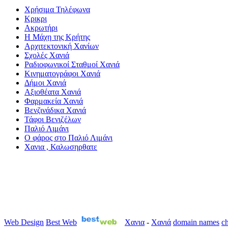
Χρήσιμα Τηλέφωνα
Κρικρι
Ακρωτήρι
Η Μάχη της Κρήτης
Αρχιτεκτονική Χανίων
Σχολές Χανιά
Ραδιοφωνικοί Σταθμοί Χανιά
Κινηματογράφοι Χανιά
Δήμοι Χανιά
Αξιοθέατα Χανιά
Φαρμακεία Χανιά
Βενζινάδικα Χανιά
Τάφοι Βενιζέλων
Παλιό Λιμάνι
Ο φάρος στο Παλιό Λιμάνι
Χανια , Καλωσηρθατε
Web Design
Best Web
Χανια
-
Χανιά
domain names
ch