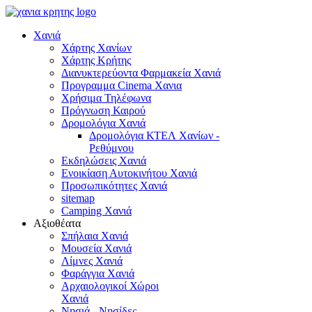
Χανιά
Χάρτης Χανίων
Χάρτης Κρήτης
Διανυκτερεύοντα Φαρμακεία Χανιά
Προγραμμα Cinema Χανια
Χρήσιμα Τηλέφωνα
Πρόγνωση Καιρού
Δρομολόγια Χανιά
Δρομολόγια ΚΤΕΛ Χανίων -
Ρεθύμνου
Εκδηλώσεις Χανιά
Ενοικίαση Αυτοκινήτου Χανιά
Προσωπικότητες Χανιά
sitemap
Camping Χανιά
Αξιοθέατα
Σπήλαια Χανιά
Μουσεία Χανιά
Λίμνες Χανιά
Φαράγγια Χανιά
Αρχαιολογικοί Χώροι
Χανιά
Νησιά - Νησίδες