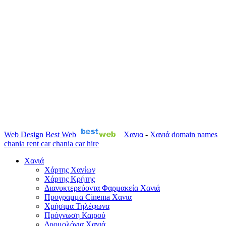
Web Design
Best Web
Χανια
-
Χανιά
domain names
chania rent car
chania car hire
Χανιά
Χάρτης Χανίων
Χάρτης Κρήτης
Διανυκτερεύοντα Φαρμακεία Χανιά
Προγραμμα Cinema Χανια
Χρήσιμα Τηλέφωνα
Πρόγνωση Καιρού
Δρομολόγια Χανιά