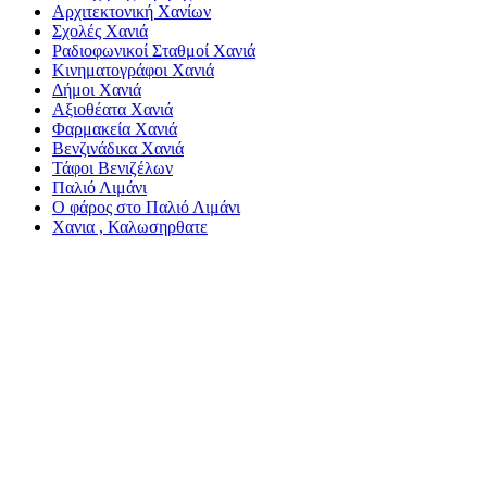
Αρχιτεκτονική Χανίων
Σχολές Χανιά
Ραδιοφωνικοί Σταθμοί Χανιά
Κινηματογράφοι Χανιά
Δήμοι Χανιά
Αξιοθέατα Χανιά
Φαρμακεία Χανιά
Βενζινάδικα Χανιά
Τάφοι Βενιζέλων
Παλιό Λιμάνι
Ο φάρος στο Παλιό Λιμάνι
Χανια , Καλωσηρθατε