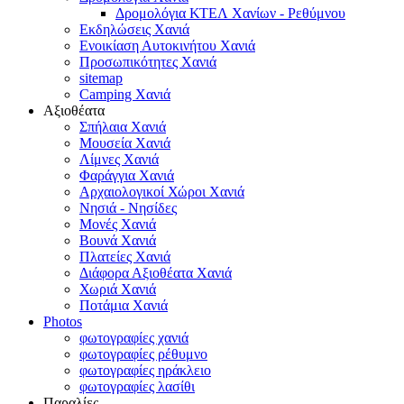
Δρομολόγια ΚΤΕΛ Χανίων - Ρεθύμνου
Εκδηλώσεις Χανιά
Ενοικίαση Αυτοκινήτου Χανιά
Προσωπικότητες Χανιά
sitemap
Camping Χανιά
Αξιοθέατα
Σπήλαια Χανιά
Μουσεία Χανιά
Λίμνες Χανιά
Φαράγγια Χανιά
Αρχαιολογικοί Χώροι Χανιά
Νησιά - Νησίδες
Μονές Χανιά
Βουνά Χανιά
Πλατείες Χανιά
Διάφορα Αξιοθέατα Χανιά
Χωριά Χανιά
Ποτάμια Χανιά
Photos
φωτογραφίες χανιά
φωτογραφίες ρέθυμνο
φωτογραφίες ηράκλειο
φωτογραφίες λασίθι
Παραλίες