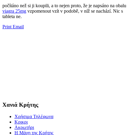
​​počítáno než si ji ​​koupili, a to nejen proto, že je napsáno na obalu
viagra 25mg
vzpomenout vzít v podobě, v níž se ​​nachází. Nic s
tableta ne.
Print
Email
Χανιά Κρήτης
Χρήσιμα Τηλέφωνα
Κρικρι
Ακρωτήρι
Η Μάχη της Κρήτης