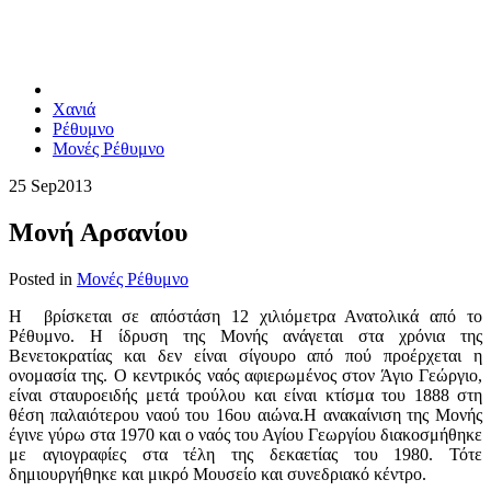
Χανιά
Ρέθυμνο
Μονές Ρέθυμνο
25 Sep
2013
Μονή Αρσανίου
Posted in
Μονές Ρέθυμνο
Η βρίσκεται σε απόστάση 12 χιλιόμετρα Ανατολικά από το
Ρέθυμνο. Η ίδρυση της Μονής ανάγεται στα χρόνια της
Βενετοκρατίας και δεν είναι σίγουρο από πού προέρχεται η
ονομασία της. Ο κεντρικός ναός αφιερωμένος στον Άγιο Γεώργιο,
είναι σταυροειδής μετά τρούλου και είναι κτίσμα του 1888 στη
θέση παλαιότερου ναού του 16ου αιώνα.Η ανακαίνιση της Μονής
έγινε γύρω στα 1970 και ο ναός του Αγίου Γεωργίου διακοσμήθηκε
με αγιογραφίες στα τέλη της δεκαετίας του 1980. Τότε
δημιουργήθηκε και μικρό Μουσείο και συνεδριακό κέντρο.