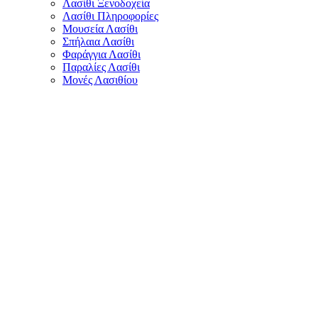
Λασίθι Ξενοδοχεία
Λασίθι Πληροφορίες
Μουσεία Λασίθι
Σπήλαια Λασίθι
Φαράγγια Λασίθι
Παραλίες Λασίθι
Μονές Λασιθίου