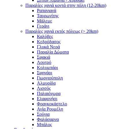
Σειτάν Λιμάνια - Χορδάκι
Παραλίες χανιά κοντά στην πόλη (12-20km)
Ραπανιανά
Ταυρωνίτης
Μάλεμε
Γεράνι
Παραλίες χανιά εκτός πόλεως (> 20km)
Καλύβες
Κεδρόδασος
Γλυκά Νερά
Παραλία Δώματα
Σφακιά
Λουτρό
Κολυμπάρι
Σφηνάρι
Γιωργιούπολη
Αλμυρίδα
Λισσός
Παλαιόχωρα
Ελαφονήσι
Φραγκοκάστελο
Αγία Ρουμέλη
Σούγια
Φαλάσαρνα
Μπάλος