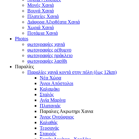
Μονές Χανιά
Βουνά Χανιά
Πλατείες Χανιά
Διάφορα Αξιοθέατα Χανιά
Χωριά Χανιά
Ποτάμια Χανιά
Photos
φωτογραφίες χανιά
φωτογραφίες ρέθυμνο
φωτογραφίες ηράκλειο
φωτογραφίες λασίθι
Παραλίες
Παραλίες χανιά κοντά στην πόλη (έως 12km)
Νέα Χώρα
Άγιοι Απόστολοι
Καλαμάκι
Σταλός
Αγία Μαρίνα
Πλατανιάς
Παραλιες Ακρωτηρι Χανια
Άγιος Ονούφριος
Καλαθάς
Τερσανάς
Σταυρός