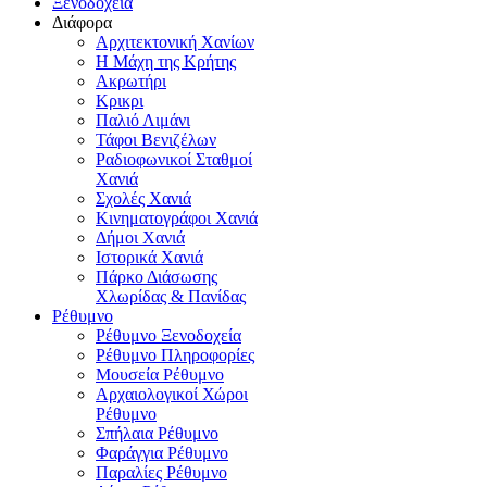
Ξενοδοχεία
Διάφορα
Αρχιτεκτονική Χανίων
Η Μάχη της Κρήτης
Ακρωτήρι
Κρικρι
Παλιό Λιμάνι
Τάφοι Βενιζέλων
Ραδιοφωνικοί Σταθμοί
Χανιά
Σχολές Χανιά
Κινηματογράφοι Χανιά
Δήμοι Χανιά
Ιστορικά Χανιά
Πάρκο Διάσωσης
Χλωρίδας & Πανίδας
Ρέθυμνο
Ρέθυμνο Ξενοδοχεία
Ρέθυμνο Πληροφορίες
Μουσεία Ρέθυμνο
Αρχαιολογικοί Χώροι
Ρέθυμνο
Σπήλαια Ρέθυμνο
Φαράγγια Ρέθυμνο
Παραλίες Ρέθυμνο