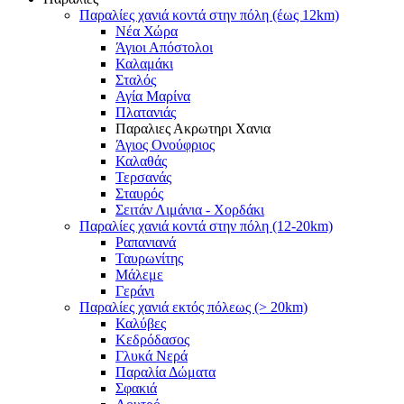
Παραλίες χανιά κοντά στην πόλη (έως 12km)
Νέα Χώρα
Άγιοι Απόστολοι
Καλαμάκι
Σταλός
Αγία Μαρίνα
Πλατανιάς
Παραλιες Ακρωτηρι Χανια
Άγιος Ονούφριος
Καλαθάς
Τερσανάς
Σταυρός
Σειτάν Λιμάνια - Χορδάκι
Παραλίες χανιά κοντά στην πόλη (12-20km)
Ραπανιανά
Ταυρωνίτης
Μάλεμε
Γεράνι
Παραλίες χανιά εκτός πόλεως (> 20km)
Καλύβες
Κεδρόδασος
Γλυκά Νερά
Παραλία Δώματα
Σφακιά