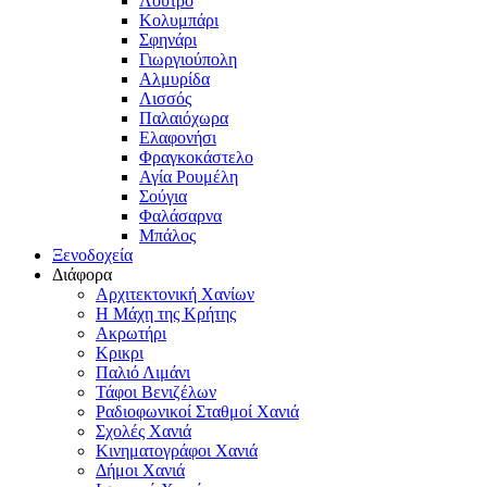
Λουτρό
Κολυμπάρι
Σφηνάρι
Γιωργιούπολη
Αλμυρίδα
Λισσός
Παλαιόχωρα
Ελαφονήσι
Φραγκοκάστελο
Αγία Ρουμέλη
Σούγια
Φαλάσαρνα
Μπάλος
Ξενοδοχεία
Διάφορα
Αρχιτεκτονική Χανίων
Η Μάχη της Κρήτης
Ακρωτήρι
Κρικρι
Παλιό Λιμάνι
Τάφοι Βενιζέλων
Ραδιοφωνικοί Σταθμοί Χανιά
Σχολές Χανιά
Κινηματογράφοι Χανιά
Δήμοι Χανιά