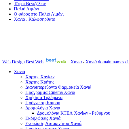
Τάφοι Βενιζέλων
Παλιό Λιμάνι
Ο φάρος στο Παλιό Λιμάνι
Χανια , Καλωσηρθατε
Web Design
Best Web
Χανια
-
Χανιά
domain names
ch
Χανιά
Χάρτης Χανίων
Χάρτης Κρήτης
Διανυκτερεύοντα Φαρμακεία Χανιά
Προγραμμα Cinema Χανια
Χρήσιμα Τηλέφωνα
Πρόγνωση Καιρού
Δρομολόγια Χανιά
Δρομολόγια ΚΤΕΛ Χανίων - Ρεθύμνου
Εκδηλώσεις Χανιά
Ενοικίαση Αυτοκινήτου Χανιά
Προσωπικότητες Χανιά