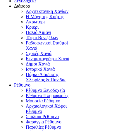
Ξενοδοχεία
Διάφορα
Αρχιτεκτονική Χανίων
Η Μάχη της Κρήτης
Ακρωτήρι
Κρικρι
Παλιό Λιμάνι
Τάφοι Βενιζέλων
Ραδιοφωνικοί Σταθμοί
Χανιά
Σχολές Χανιά
Κινηματογράφοι Χανιά
Δήμοι Χανιά
Ιστορικά Χανιά
Πάρκο Διάσωσης
Χλωρίδας & Πανίδας
Ρέθυμνο
Ρέθυμνο Ξενοδοχεία
Ρέθυμνο Πληροφορίες
Μουσεία Ρέθυμνο
Αρχαιολογικοί Χώροι
Ρέθυμνο
Σπήλαια Ρέθυμνο
Φαράγγια Ρέθυμνο
Παραλίες Ρέθυμνο