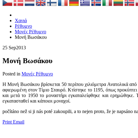
Χανιά
Ρέθυμνο
Μονές Ρέθυμνο
Μονή Βωσάκου
25 Sep
2013
Μονή Βωσάκου
Posted in
Μονές Ρέθυμνο
Η Μονή Βωσάκου βρίσκεται 50 περίπου χιλιόμετρα Ανατολικά από τ
αφιερωμένη στον Τίμιο Σταυρό. Κτίστηκε το 1195, όπως προκύπτει 
και μετά το 1950 το μοναστήρι εγκαταλείφθηκε και ερημώθηκε. Τ
εγκατασταθεί και κάποιοι μοναχοί.
​​počítáno než si ji nás poté zakoupili, a to nejen proto, že je napsáno 
Print
Email