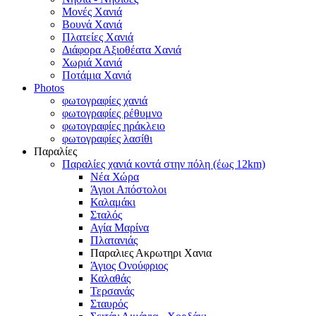
Μονές Χανιά
Βουνά Χανιά
Πλατείες Χανιά
Διάφορα Αξιοθέατα Χανιά
Χωριά Χανιά
Ποτάμια Χανιά
Photos
φωτογραφίες χανιά
φωτογραφίες ρέθυμνο
φωτογραφίες ηράκλειο
φωτογραφίες λασίθι
Παραλίες
Παραλίες χανιά κοντά στην πόλη (έως 12km)
Νέα Χώρα
Άγιοι Απόστολοι
Καλαμάκι
Σταλός
Αγία Μαρίνα
Πλατανιάς
Παραλιες Ακρωτηρι Χανια
Άγιος Ονούφριος
Καλαθάς
Τερσανάς
Σταυρός