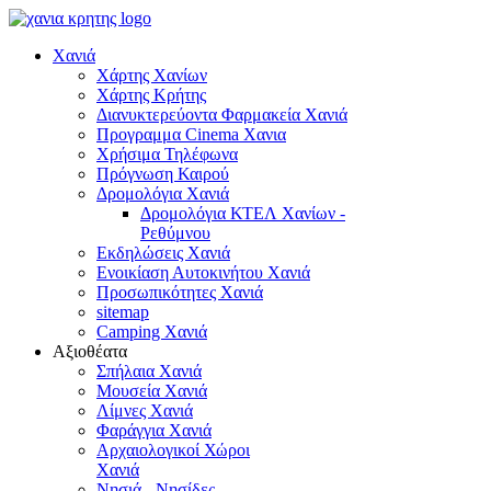
Χανιά
Χάρτης Χανίων
Χάρτης Κρήτης
Διανυκτερεύοντα Φαρμακεία Χανιά
Προγραμμα Cinema Χανια
Χρήσιμα Τηλέφωνα
Πρόγνωση Καιρού
Δρομολόγια Χανιά
Δρομολόγια ΚΤΕΛ Χανίων -
Ρεθύμνου
Εκδηλώσεις Χανιά
Ενοικίαση Αυτοκινήτου Χανιά
Προσωπικότητες Χανιά
sitemap
Camping Χανιά
Αξιοθέατα
Σπήλαια Χανιά
Μουσεία Χανιά
Λίμνες Χανιά
Φαράγγια Χανιά
Αρχαιολογικοί Χώροι
Χανιά
Νησιά - Νησίδες