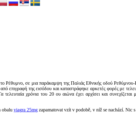
ο Ρέθυμνο, σε μια παράκαμψη της Παλιάς Εθνικής οδού Ρεθύμνου-Ηρ
από επιγραφή της εισόδου και καταστράφηκε αρκετές φορές με τελευ
α τελευταία χρόνια του 20 ου αιώνα έχει αρχίσει και συνεχίζετα
na obalu
viagra 25mg
zapamatovat vzít v podobě, v níž se ​​nachází. Nic s