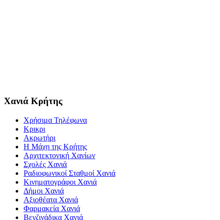
Χανιά Κρήτης
Χρήσιμα Τηλέφωνα
Κρικρι
Ακρωτήρι
Η Μάχη της Κρήτης
Αρχιτεκτονική Χανίων
Σχολές Χανιά
Ραδιοφωνικοί Σταθμοί Χανιά
Κινηματογράφοι Χανιά
Δήμοι Χανιά
Αξιοθέατα Χανιά
Φαρμακεία Χανιά
Βενζινάδικα Χανιά