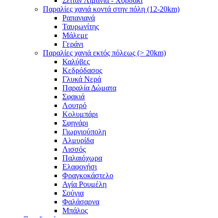
Σειτάν Λιμάνια - Χορδάκι
Παραλίες χανιά κοντά στην πόλη (12-20km)
Ραπανιανά
Ταυρωνίτης
Μάλεμε
Γεράνι
Παραλίες χανιά εκτός πόλεως (> 20km)
Καλύβες
Κεδρόδασος
Γλυκά Νερά
Παραλία Δώματα
Σφακιά
Λουτρό
Κολυμπάρι
Σφηνάρι
Γιωργιούπολη
Αλμυρίδα
Λισσός
Παλαιόχωρα
Ελαφονήσι
Φραγκοκάστελο
Αγία Ρουμέλη
Σούγια
Φαλάσαρνα
Μπάλος