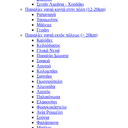
Σειτάν Λιμάνια - Χορδάκι
Παραλίες χανιά κοντά στην πόλη (12-20km)
Ραπανιανά
Ταυρωνίτης
Μάλεμε
Γεράνι
Παραλίες χανιά εκτός πόλεως (> 20km)
Καλύβες
Κεδρόδασος
Γλυκά Νερά
Παραλία Δώματα
Σφακιά
Λουτρό
Κολυμπάρι
Σφηνάρι
Γιωργιούπολη
Αλμυρίδα
Λισσός
Παλαιόχωρα
Ελαφονήσι
Φραγκοκάστελο
Αγία Ρουμέλη
Σούγια
Φαλάσαρνα
Μπάλος