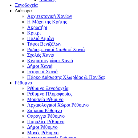
Ξενοδοχεία
Διάφορα
Αρχιτεκτονική Χανίων
Η Μάχη της Κρήτης
Ακρωτήρι
Κρικρι
Παλιό Λιμάνι
Τάφοι Βενιζέλων
Ραδιοφωνικοί Σταθμοί Χανιά
Σχολές Χανιά
Κινηματογράφοι Χανιά
Δήμοι Χανιά
Ιστορικά Χανιά
Πάρκο Διάσωσης Χλωρίδας & Πανίδας
Ρέθυμνο
Ρέθυμνο Ξενοδοχεία
Ρέθυμνο Πληροφορίες
Μουσεία Ρέθυμνο
Αρχαιολογικοί Χώροι Ρέθυμνο
Σπήλαια Ρέθυμνο
Φαράγγια Ρέθυμνο
Παραλίες Ρέθυμνο
Δήμοι Ρέθυμνο
Μονές Ρέθυμνο