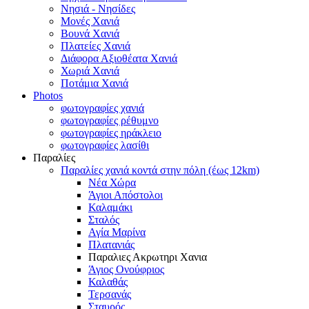
Νησιά - Νησίδες
Μονές Χανιά
Βουνά Χανιά
Πλατείες Χανιά
Διάφορα Αξιοθέατα Χανιά
Χωριά Χανιά
Ποτάμια Χανιά
Photos
φωτογραφίες χανιά
φωτογραφίες ρέθυμνο
φωτογραφίες ηράκλειο
φωτογραφίες λασίθι
Παραλίες
Παραλίες χανιά κοντά στην πόλη (έως 12km)
Νέα Χώρα
Άγιοι Απόστολοι
Καλαμάκι
Σταλός
Αγία Μαρίνα
Πλατανιάς
Παραλιες Ακρωτηρι Χανια
Άγιος Ονούφριος
Καλαθάς
Τερσανάς
Σταυρός