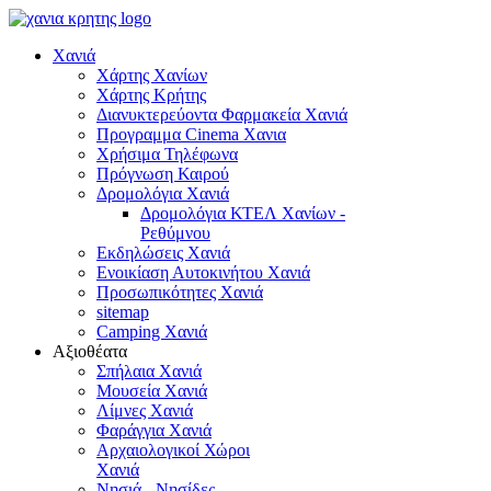
Χανιά
Χάρτης Χανίων
Χάρτης Κρήτης
Διανυκτερεύοντα Φαρμακεία Χανιά
Προγραμμα Cinema Χανια
Χρήσιμα Τηλέφωνα
Πρόγνωση Καιρού
Δρομολόγια Χανιά
Δρομολόγια ΚΤΕΛ Χανίων -
Ρεθύμνου
Εκδηλώσεις Χανιά
Ενοικίαση Αυτοκινήτου Χανιά
Προσωπικότητες Χανιά
sitemap
Camping Χανιά
Αξιοθέατα
Σπήλαια Χανιά
Μουσεία Χανιά
Λίμνες Χανιά
Φαράγγια Χανιά
Αρχαιολογικοί Χώροι
Χανιά
Νησιά - Νησίδες