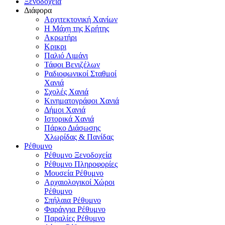
Ξενοδοχεία
Διάφορα
Αρχιτεκτονική Χανίων
Η Μάχη της Κρήτης
Ακρωτήρι
Κρικρι
Παλιό Λιμάνι
Τάφοι Βενιζέλων
Ραδιοφωνικοί Σταθμοί
Χανιά
Σχολές Χανιά
Κινηματογράφοι Χανιά
Δήμοι Χανιά
Ιστορικά Χανιά
Πάρκο Διάσωσης
Χλωρίδας & Πανίδας
Ρέθυμνο
Ρέθυμνο Ξενοδοχεία
Ρέθυμνο Πληροφορίες
Μουσεία Ρέθυμνο
Αρχαιολογικοί Χώροι
Ρέθυμνο
Σπήλαια Ρέθυμνο
Φαράγγια Ρέθυμνο
Παραλίες Ρέθυμνο