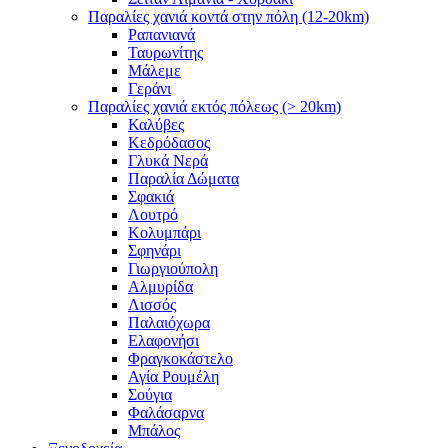
Παραλίες χανιά κοντά στην πόλη (12-20km)
Ραπανιανά
Ταυρωνίτης
Μάλεμε
Γεράνι
Παραλίες χανιά εκτός πόλεως (> 20km)
Καλύβες
Κεδρόδασος
Γλυκά Νερά
Παραλία Δώματα
Σφακιά
Λουτρό
Κολυμπάρι
Σφηνάρι
Γιωργιούπολη
Αλμυρίδα
Λισσός
Παλαιόχωρα
Ελαφονήσι
Φραγκοκάστελο
Αγία Ρουμέλη
Σούγια
Φαλάσαρνα
Μπάλος