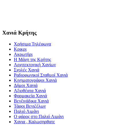
Χανιά Κρήτης
Χρήσιμα Τηλέφωνα
Κρικρι
Ακρωτήρι
Η Μάχη της Κρήτης
Αρχιτεκτονική Χανίων
Σχολές Χανιά
Ραδιοφωνικοί Σταθμοί Χανιά
Κινηματογράφοι Χανιά
Δήμοι Χανιά
Αξιοθέατα Χανιά
Φαρμακεία Χανιά
Βενζινάδικα Χανιά
Τάφοι Βενιζέλων
Παλιό Λιμάνι
Ο φάρος στο Παλιό Λιμάνι
Χανια , Καλωσηρθατε