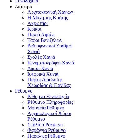
Ξενοδοχεία
Διάφορα
Αρχιτεκτονική Χανίων
Η Μάχη της Κρήτης
Ακρωτήρι
Κρικρι
Παλιό Λιμάνι
Τάφοι Βενιζέλων
Ραδιοφωνικοί Σταθμοί
Χανιά
Σχολές Χανιά
Κινηματογράφοι Χανιά
Δήμοι Χανιά
Ιστορικά Χανιά
Πάρκο Διάσωσης
Χλωρίδας & Πανίδας
Ρέθυμνο
Ρέθυμνο Ξενοδοχεία
Ρέθυμνο Πληροφορίες
Μουσεία Ρέθυμνο
Αρχαιολογικοί Χώροι
Ρέθυμνο
Σπήλαια Ρέθυμνο
Φαράγγια Ρέθυμνο
Παραλίες Ρέθυμνο