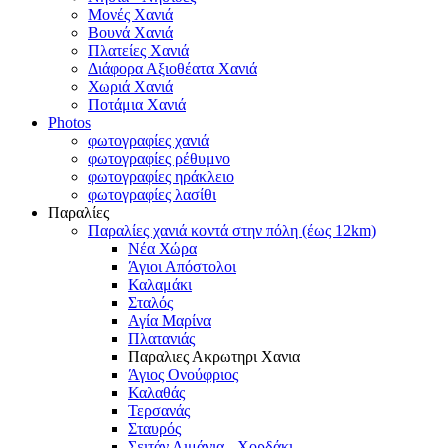
Μονές Χανιά
Βουνά Χανιά
Πλατείες Χανιά
Διάφορα Αξιοθέατα Χανιά
Χωριά Χανιά
Ποτάμια Χανιά
Photos
φωτογραφίες χανιά
φωτογραφίες ρέθυμνο
φωτογραφίες ηράκλειο
φωτογραφίες λασίθι
Παραλίες
Παραλίες χανιά κοντά στην πόλη (έως 12km)
Νέα Χώρα
Άγιοι Απόστολοι
Καλαμάκι
Σταλός
Αγία Μαρίνα
Πλατανιάς
Παραλιες Ακρωτηρι Χανια
Άγιος Ονούφριος
Καλαθάς
Τερσανάς
Σταυρός
Σειτάν Λιμάνια - Χορδάκι