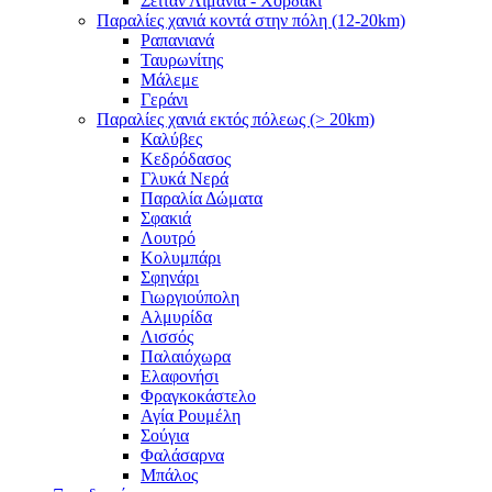
Σειτάν Λιμάνια - Χορδάκι
Παραλίες χανιά κοντά στην πόλη (12-20km)
Ραπανιανά
Ταυρωνίτης
Μάλεμε
Γεράνι
Παραλίες χανιά εκτός πόλεως (> 20km)
Καλύβες
Κεδρόδασος
Γλυκά Νερά
Παραλία Δώματα
Σφακιά
Λουτρό
Κολυμπάρι
Σφηνάρι
Γιωργιούπολη
Αλμυρίδα
Λισσός
Παλαιόχωρα
Ελαφονήσι
Φραγκοκάστελο
Αγία Ρουμέλη
Σούγια
Φαλάσαρνα
Μπάλος