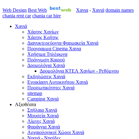
Web Design
Best Web
Χανια
-
Χανιά
domain names
chania rent car
chania car hire
Χανιά
Χάρτης Χανίων
Χάρτης Κρήτης
Διανυκτερεύοντα Φαρμακεία Χανιά
Προγραμμα Cinema Χανια
Χρήσιμα Τηλέφωνα
Πρόγνωση Καιρού
Δρομολόγια Χανιά
Δρομολόγια ΚΤΕΛ Χανίων - Ρεθύμνου
Εκδηλώσεις Χανιά
Ενοικίαση Αυτοκινήτου Χανιά
Προσωπικότητες Χανιά
sitemap
Camping Χανιά
Αξιοθέατα
Σπήλαια Χανιά
Μουσεία Χανιά
Λίμνες Χανιά
Φαράγγια Χανιά
Αρχαιολογικοί Χώροι Χανιά
Νησιά - Νησίδες