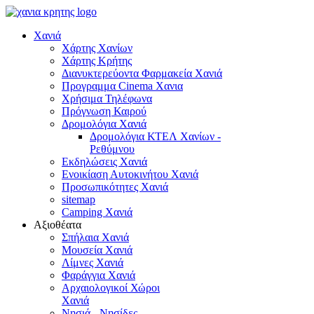
Χανιά
Χάρτης Χανίων
Χάρτης Κρήτης
Διανυκτερεύοντα Φαρμακεία Χανιά
Προγραμμα Cinema Χανια
Χρήσιμα Τηλέφωνα
Πρόγνωση Καιρού
Δρομολόγια Χανιά
Δρομολόγια ΚΤΕΛ Χανίων -
Ρεθύμνου
Εκδηλώσεις Χανιά
Ενοικίαση Αυτοκινήτου Χανιά
Προσωπικότητες Χανιά
sitemap
Camping Χανιά
Αξιοθέατα
Σπήλαια Χανιά
Μουσεία Χανιά
Λίμνες Χανιά
Φαράγγια Χανιά
Αρχαιολογικοί Χώροι
Χανιά
Νησιά - Νησίδες