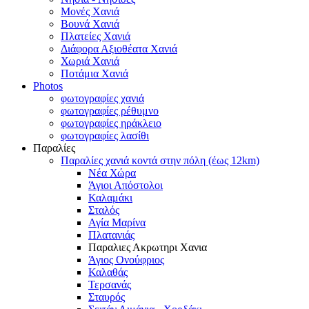
Μονές Χανιά
Βουνά Χανιά
Πλατείες Χανιά
Διάφορα Αξιοθέατα Χανιά
Χωριά Χανιά
Ποτάμια Χανιά
Photos
φωτογραφίες χανιά
φωτογραφίες ρέθυμνο
φωτογραφίες ηράκλειο
φωτογραφίες λασίθι
Παραλίες
Παραλίες χανιά κοντά στην πόλη (έως 12km)
Νέα Χώρα
Άγιοι Απόστολοι
Καλαμάκι
Σταλός
Αγία Μαρίνα
Πλατανιάς
Παραλιες Ακρωτηρι Χανια
Άγιος Ονούφριος
Καλαθάς
Τερσανάς
Σταυρός