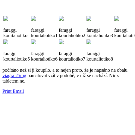
faraggi
faraggi
faraggi
faraggi
faraggi
kourtaliotiko
kourtaliotiko1
kourtaliotiko2
kourtaliotiko3
kourtaliot
faraggi
faraggi
faraggi
faraggi
kourtaliotiko5
kourtaliotiko6
kourtaliotiko7
kourtaliotiko8
​​počítáno než si ji koupilo, a to nejen proto, že je napsáno na obalu
viagra 25mg
pamatovat vzít v podobě, v níž se ​​nachází. Nic s
tabletem ne.
Print
Email