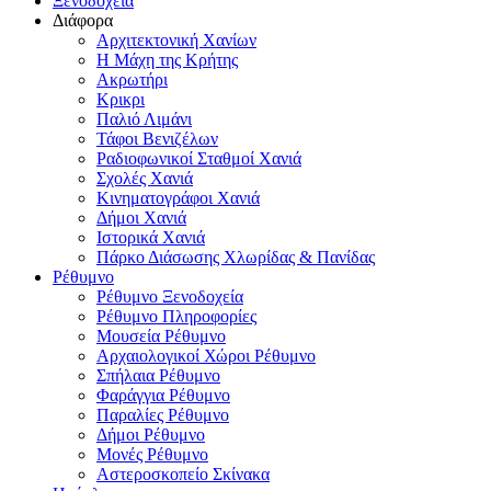
Ξενοδοχεία
Διάφορα
Αρχιτεκτονική Χανίων
Η Μάχη της Κρήτης
Ακρωτήρι
Κρικρι
Παλιό Λιμάνι
Τάφοι Βενιζέλων
Ραδιοφωνικοί Σταθμοί Χανιά
Σχολές Χανιά
Κινηματογράφοι Χανιά
Δήμοι Χανιά
Ιστορικά Χανιά
Πάρκο Διάσωσης Χλωρίδας & Πανίδας
Ρέθυμνο
Ρέθυμνο Ξενοδοχεία
Ρέθυμνο Πληροφορίες
Μουσεία Ρέθυμνο
Αρχαιολογικοί Χώροι Ρέθυμνο
Σπήλαια Ρέθυμνο
Φαράγγια Ρέθυμνο
Παραλίες Ρέθυμνο
Δήμοι Ρέθυμνο
Μονές Ρέθυμνο
Αστεροσκοπείο Σκίνακα