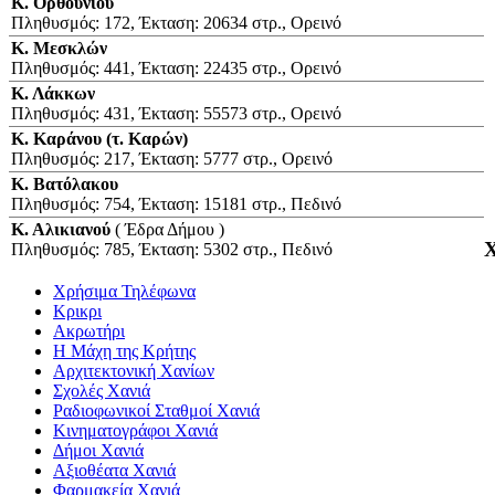
Κ. Ορθουνίου
Πληθυσμός: 172, Έκταση: 20634 στρ., Ορεινό
Κ. Μεσκλών
Πληθυσμός: 441, Έκταση: 22435 στρ., Ορεινό
Κ. Λάκκων
Πληθυσμός: 431, Έκταση: 55573 στρ., Ορεινό
Κ. Καράνου (τ. Καρών)
Πληθυσμός: 217, Έκταση: 5777 στρ., Ορεινό
Κ. Βατόλακου
Πληθυσμός: 754, Έκταση: 15181 στρ., Πεδινό
Κ. Αλικιανού
( Έδρα Δήμου )
Χ
Πληθυσμός: 785, Έκταση: 5302 στρ., Πεδινό
Χρήσιμα Τηλέφωνα
Κρικρι
Ακρωτήρι
Η Μάχη της Κρήτης
Αρχιτεκτονική Χανίων
Σχολές Χανιά
Ραδιοφωνικοί Σταθμοί Χανιά
Κινηματογράφοι Χανιά
Δήμοι Χανιά
Αξιοθέατα Χανιά
Φαρμακεία Χανιά