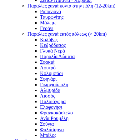
Σειτάν Λιμάνια - Χορδάκι
Παραλίες χανιά κοντά στην πόλη (12-20km)
Ραπανιανά
Ταυρωνίτης
Μάλεμε
Γεράνι
Παραλίες χανιά εκτός πόλεως (> 20km)
Καλύβες
Κεδρόδασος
Γλυκά Νερά
Παραλία Δώματα
Σφακιά
Λουτρό
Κολυμπάρι
Σφηνάρι
Γιωργιούπολη
Αλμυρίδα
Λισσός
Παλαιόχωρα
Ελαφονήσι
Φραγκοκάστελο
Αγία Ρουμέλη
Σούγια
Φαλάσαρνα
Μπάλος