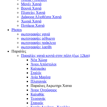
Μονές Χανιά
Βουνά Χανιά
Πλατείες Χανιά
Διάφορα Αξιοθέατα Χανιά
Χωριά Χανιά
Ποτάμια Χανιά
Photos
φωτογραφίες χανιά
φωτογραφίες ρέθυμνο
φωτογραφίες ηράκλειο
φωτογραφίες λασίθι
Παραλίες
Παραλίες χανιά κοντά στην πόλη (έως 12km)
Νέα Χώρα
Άγιοι Απόστολοι
Καλαμάκι
Σταλός
Αγία Μαρίνα
Πλατανιάς
Παραλιες Ακρωτηρι Χανια
Άγιος Ονούφριος
Καλαθάς
Τερσανάς
Σταυρός