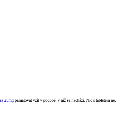
gra 25mg
pamatovat vzít v podobě, v níž se ​​nachází. Nic s tabletem ne.