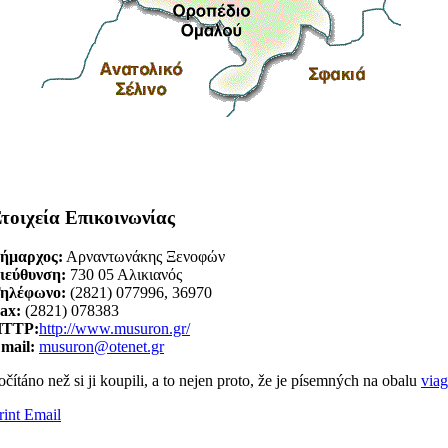
τοιχεία Επικοινωνίας
ήμαρχος:
Αρναντωνάκης Ξενοφών
ιεύθυνση:
730 05 Αλικιανός
ηλέφωνο:
(2821) 077996, 36970
ax:
(2821) 078383
TTP:
http://www.musuron.gr/
mail:
musuron@otenet.gr
​počítáno než si ji ​​koupili, a to nejen proto, že je ​​písemných na obalu
via
rint
Email