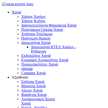
Χανιά
Χάρτης Χανίων
Χάρτης Κρήτης
Διανυκτερεύοντα Φαρμακεία Χανιά
Προγραμμα Cinema Χανια
Χρήσιμα Τηλέφωνα
Πρόγνωση Καιρού
Δρομολόγια Χανιά
Δρομολόγια ΚΤΕΛ Χανίων -
Ρεθύμνου
Εκδηλώσεις Χανιά
Ενοικίαση Αυτοκινήτου Χανιά
Προσωπικότητες Χανιά
sitemap
Camping Χανιά
Αξιοθέατα
Σπήλαια Χανιά
Μουσεία Χανιά
Λίμνες Χανιά
Φαράγγια Χανιά
Αρχαιολογικοί Χώροι
Χανιά
Νησιά - Νησίδες