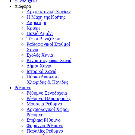
Ξενοδοχεία
Διάφορα
Αρχιτεκτονική Χανίων
Η Μάχη της Κρήτης
Ακρωτήρι
Κρικρι
Παλιό Λιμάνι
Τάφοι Βενιζέλων
Ραδιοφωνικοί Σταθμοί
Χανιά
Σχολές Χανιά
Κινηματογράφοι Χανιά
Δήμοι Χανιά
Ιστορικά Χανιά
Πάρκο Διάσωσης
Χλωρίδας & Πανίδας
Ρέθυμνο
Ρέθυμνο Ξενοδοχεία
Ρέθυμνο Πληροφορίες
Μουσεία Ρέθυμνο
Αρχαιολογικοί Χώροι
Ρέθυμνο
Σπήλαια Ρέθυμνο
Φαράγγια Ρέθυμνο
Παραλίες Ρέθυμνο