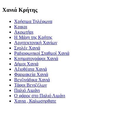
Χανιά Κρήτης
Χρήσιμα Τηλέφωνα
Κρικρι
Ακρωτήρι
Η Μάχη της Κρήτης
Αρχιτεκτονική Χανίων
Σχολές Χανιά
Ραδιοφωνικοί Σταθμοί Χανιά
Κινηματογράφοι Χανιά
Δήμοι Χανιά
Αξιοθέατα Χανιά
Φαρμακεία Χανιά
Βενζινάδικα Χανιά
Τάφοι Βενιζέλων
Παλιό Λιμάνι
Ο φάρος στο Παλιό Λιμάνι
Χανια , Καλωσηρθατε