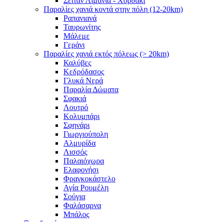
Σειτάν Λιμάνια - Χορδάκι
Παραλίες χανιά κοντά στην πόλη (12-20km)
Ραπανιανά
Ταυρωνίτης
Μάλεμε
Γεράνι
Παραλίες χανιά εκτός πόλεως (> 20km)
Καλύβες
Κεδρόδασος
Γλυκά Νερά
Παραλία Δώματα
Σφακιά
Λουτρό
Κολυμπάρι
Σφηνάρι
Γιωργιούπολη
Αλμυρίδα
Λισσός
Παλαιόχωρα
Ελαφονήσι
Φραγκοκάστελο
Αγία Ρουμέλη
Σούγια
Φαλάσαρνα
Μπάλος