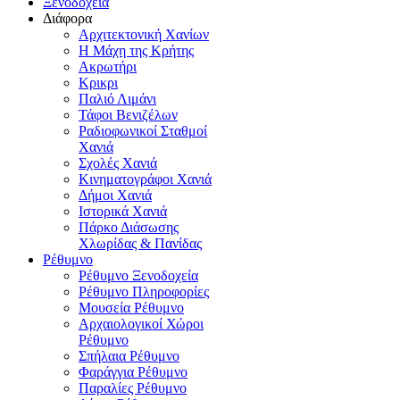
Ξενοδοχεία
Διάφορα
Αρχιτεκτονική Χανίων
Η Μάχη της Κρήτης
Ακρωτήρι
Κρικρι
Παλιό Λιμάνι
Τάφοι Βενιζέλων
Ραδιοφωνικοί Σταθμοί
Χανιά
Σχολές Χανιά
Κινηματογράφοι Χανιά
Δήμοι Χανιά
Ιστορικά Χανιά
Πάρκο Διάσωσης
Χλωρίδας & Πανίδας
Ρέθυμνο
Ρέθυμνο Ξενοδοχεία
Ρέθυμνο Πληροφορίες
Μουσεία Ρέθυμνο
Αρχαιολογικοί Χώροι
Ρέθυμνο
Σπήλαια Ρέθυμνο
Φαράγγια Ρέθυμνο
Παραλίες Ρέθυμνο