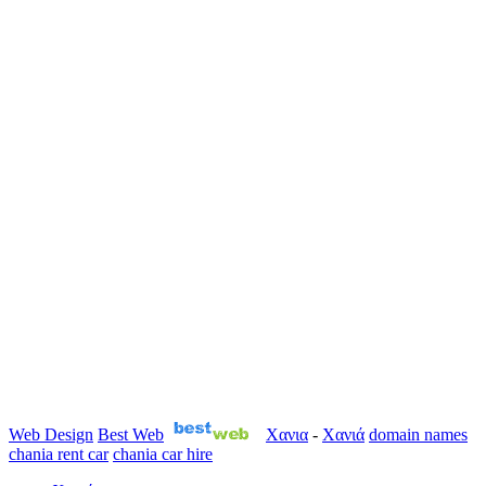
Web Design
Best Web
Χανια
-
Χανιά
domain names
chania rent car
chania car hire