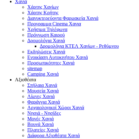
Χανιά
Χάρτης Χανίων
Χάρτης Κρήτης
Διανυκτερεύοντα Φαρμακεία Χανιά
Προγραμμα Cinema Χανια
Χρήσιμα Τηλέφωνα
Πρόγνωση Καιρού
Δρομολόγια Χανιά
Δρομολόγια ΚΤΕΛ Χανίων - Ρεθύμνου
Εκδηλώσεις Χανιά
Ενοικίαση Αυτοκινήτου Χανιά
Προσωπικότητες Χανιά
sitemap
Camping Χανιά
Αξιοθέατα
Σπήλαια Χανιά
Μουσεία Χανιά
Λίμνες Χανιά
Φαράγγια Χανιά
Αρχαιολογικοί Χώροι Χανιά
Νησιά - Νησίδες
Μονές Χανιά
Βουνά Χανιά
Πλατείες Χανιά
Διάφορα Αξιοθέατα Χανιά