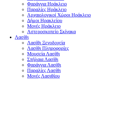
Φαράγγια Ηράκλειο
Παραλίες Ηράκλειο
Αρχαιολογικοί Χώροι Ηράκλειο
Δήμοι Ηρακλείου
Μονές Ηράκλειο
Αστεροσκοπείο Σκίνακα
Λασίθι
Λασίθι Ξενοδοχεία
Λασίθι Πληροφορίες
Μουσεία Λασίθι
Σπήλαια Λασίθι
Φαράγγια Λασίθι
Παραλίες Λασίθι
Μονές Λασιθίου