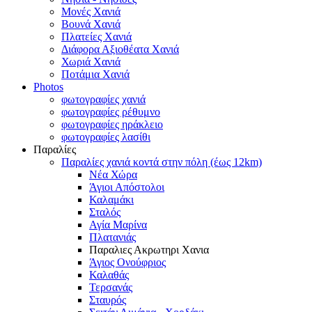
Μονές Χανιά
Βουνά Χανιά
Πλατείες Χανιά
Διάφορα Αξιοθέατα Χανιά
Χωριά Χανιά
Ποτάμια Χανιά
Photos
φωτογραφίες χανιά
φωτογραφίες ρέθυμνο
φωτογραφίες ηράκλειο
φωτογραφίες λασίθι
Παραλίες
Παραλίες χανιά κοντά στην πόλη (έως 12km)
Νέα Χώρα
Άγιοι Απόστολοι
Καλαμάκι
Σταλός
Αγία Μαρίνα
Πλατανιάς
Παραλιες Ακρωτηρι Χανια
Άγιος Ονούφριος
Καλαθάς
Τερσανάς
Σταυρός