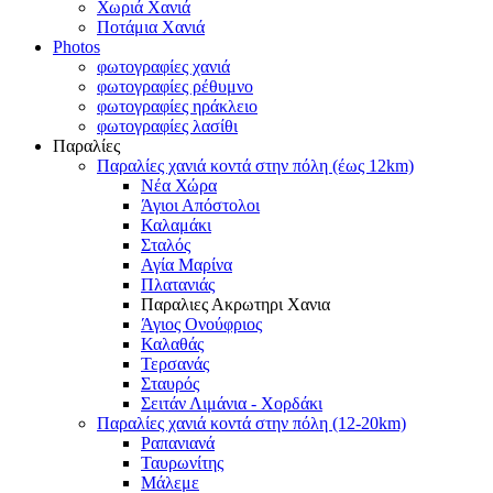
Χωριά Χανιά
Ποτάμια Χανιά
Photos
φωτογραφίες χανιά
φωτογραφίες ρέθυμνο
φωτογραφίες ηράκλειο
φωτογραφίες λασίθι
Παραλίες
Παραλίες χανιά κοντά στην πόλη (έως 12km)
Νέα Χώρα
Άγιοι Απόστολοι
Καλαμάκι
Σταλός
Αγία Μαρίνα
Πλατανιάς
Παραλιες Ακρωτηρι Χανια
Άγιος Ονούφριος
Καλαθάς
Τερσανάς
Σταυρός
Σειτάν Λιμάνια - Χορδάκι
Παραλίες χανιά κοντά στην πόλη (12-20km)
Ραπανιανά
Ταυρωνίτης
Μάλεμε