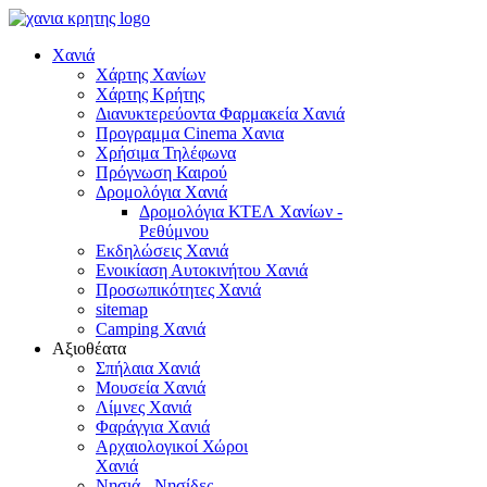
Χανιά
Χάρτης Χανίων
Χάρτης Κρήτης
Διανυκτερεύοντα Φαρμακεία Χανιά
Προγραμμα Cinema Χανια
Χρήσιμα Τηλέφωνα
Πρόγνωση Καιρού
Δρομολόγια Χανιά
Δρομολόγια ΚΤΕΛ Χανίων -
Ρεθύμνου
Εκδηλώσεις Χανιά
Ενοικίαση Αυτοκινήτου Χανιά
Προσωπικότητες Χανιά
sitemap
Camping Χανιά
Αξιοθέατα
Σπήλαια Χανιά
Μουσεία Χανιά
Λίμνες Χανιά
Φαράγγια Χανιά
Αρχαιολογικοί Χώροι
Χανιά
Νησιά - Νησίδες