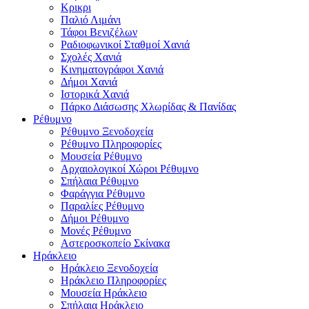
Κρικρι
Παλιό Λιμάνι
Τάφοι Βενιζέλων
Ραδιοφωνικοί Σταθμοί Χανιά
Σχολές Χανιά
Κινηματογράφοι Χανιά
Δήμοι Χανιά
Ιστορικά Χανιά
Πάρκο Διάσωσης Χλωρίδας & Πανίδας
Ρέθυμνο
Ρέθυμνο Ξενοδοχεία
Ρέθυμνο Πληροφορίες
Μουσεία Ρέθυμνο
Αρχαιολογικοί Χώροι Ρέθυμνο
Σπήλαια Ρέθυμνο
Φαράγγια Ρέθυμνο
Παραλίες Ρέθυμνο
Δήμοι Ρέθυμνο
Μονές Ρέθυμνο
Αστεροσκοπείο Σκίνακα
Ηράκλειο
Ηράκλειο Ξενοδοχεία
Ηράκλειο Πληροφορίες
Μουσεία Ηράκλειο
Σπήλαια Ηράκλειο