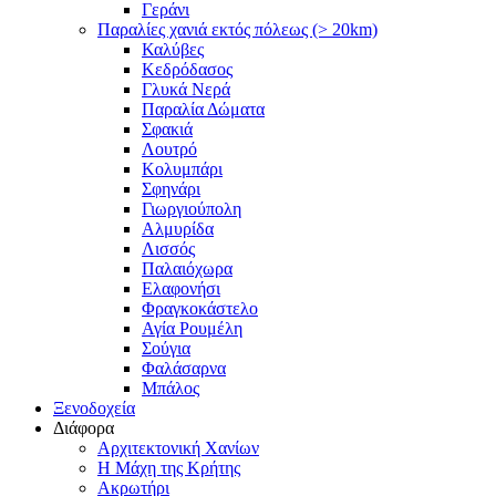
Γεράνι
Παραλίες χανιά εκτός πόλεως (> 20km)
Καλύβες
Κεδρόδασος
Γλυκά Νερά
Παραλία Δώματα
Σφακιά
Λουτρό
Κολυμπάρι
Σφηνάρι
Γιωργιούπολη
Αλμυρίδα
Λισσός
Παλαιόχωρα
Ελαφονήσι
Φραγκοκάστελο
Αγία Ρουμέλη
Σούγια
Φαλάσαρνα
Μπάλος
Ξενοδοχεία
Διάφορα
Αρχιτεκτονική Χανίων
Η Μάχη της Κρήτης
Ακρωτήρι