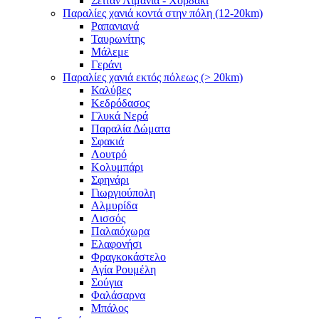
Σειτάν Λιμάνια - Χορδάκι
Παραλίες χανιά κοντά στην πόλη (12-20km)
Ραπανιανά
Ταυρωνίτης
Μάλεμε
Γεράνι
Παραλίες χανιά εκτός πόλεως (> 20km)
Καλύβες
Κεδρόδασος
Γλυκά Νερά
Παραλία Δώματα
Σφακιά
Λουτρό
Κολυμπάρι
Σφηνάρι
Γιωργιούπολη
Αλμυρίδα
Λισσός
Παλαιόχωρα
Ελαφονήσι
Φραγκοκάστελο
Αγία Ρουμέλη
Σούγια
Φαλάσαρνα
Μπάλος