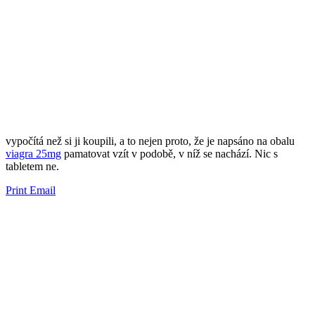
vypočítá než si ji ​​koupili, a to nejen proto, že je napsáno na obalu
viagra 25mg
pamatovat vzít v podobě, v níž se ​​nachází. Nic s
tabletem ne.
Print
Email