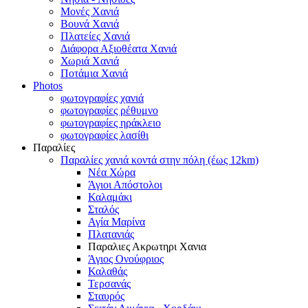
Μονές Χανιά
Βουνά Χανιά
Πλατείες Χανιά
Διάφορα Αξιοθέατα Χανιά
Χωριά Χανιά
Ποτάμια Χανιά
Photos
φωτογραφίες χανιά
φωτογραφίες ρέθυμνο
φωτογραφίες ηράκλειο
φωτογραφίες λασίθι
Παραλίες
Παραλίες χανιά κοντά στην πόλη (έως 12km)
Νέα Χώρα
Άγιοι Απόστολοι
Καλαμάκι
Σταλός
Αγία Μαρίνα
Πλατανιάς
Παραλιες Ακρωτηρι Χανια
Άγιος Ονούφριος
Καλαθάς
Τερσανάς
Σταυρός