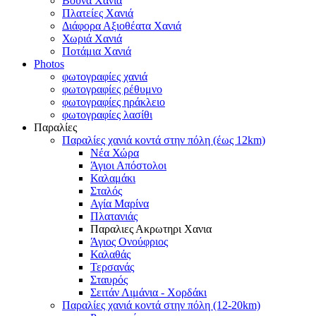
Βουνά Χανιά
Πλατείες Χανιά
Διάφορα Αξιοθέατα Χανιά
Χωριά Χανιά
Ποτάμια Χανιά
Photos
φωτογραφίες χανιά
φωτογραφίες ρέθυμνο
φωτογραφίες ηράκλειο
φωτογραφίες λασίθι
Παραλίες
Παραλίες χανιά κοντά στην πόλη (έως 12km)
Νέα Χώρα
Άγιοι Απόστολοι
Καλαμάκι
Σταλός
Αγία Μαρίνα
Πλατανιάς
Παραλιες Ακρωτηρι Χανια
Άγιος Ονούφριος
Καλαθάς
Τερσανάς
Σταυρός
Σειτάν Λιμάνια - Χορδάκι
Παραλίες χανιά κοντά στην πόλη (12-20km)