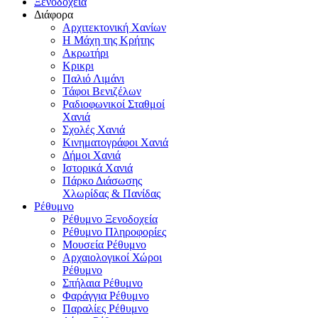
Ξενοδοχεία
Διάφορα
Αρχιτεκτονική Χανίων
Η Μάχη της Κρήτης
Ακρωτήρι
Κρικρι
Παλιό Λιμάνι
Τάφοι Βενιζέλων
Ραδιοφωνικοί Σταθμοί
Χανιά
Σχολές Χανιά
Κινηματογράφοι Χανιά
Δήμοι Χανιά
Ιστορικά Χανιά
Πάρκο Διάσωσης
Χλωρίδας & Πανίδας
Ρέθυμνο
Ρέθυμνο Ξενοδοχεία
Ρέθυμνο Πληροφορίες
Μουσεία Ρέθυμνο
Αρχαιολογικοί Χώροι
Ρέθυμνο
Σπήλαια Ρέθυμνο
Φαράγγια Ρέθυμνο
Παραλίες Ρέθυμνο