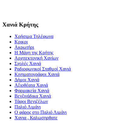
Χανιά Κρήτης
Χρήσιμα Τηλέφωνα
Κρικρι
Ακρωτήρι
Η Μάχη της Κρήτης
Αρχιτεκτονική Χανίων
Σχολές Χανιά
Ραδιοφωνικοί Σταθμοί Χανιά
Κινηματογράφοι Χανιά
Δήμοι Χανιά
Αξιοθέατα Χανιά
Φαρμακεία Χανιά
Βενζινάδικα Χανιά
Τάφοι Βενιζέλων
Παλιό Λιμάνι
Ο φάρος στο Παλιό Λιμάνι
Χανια , Καλωσηρθατε