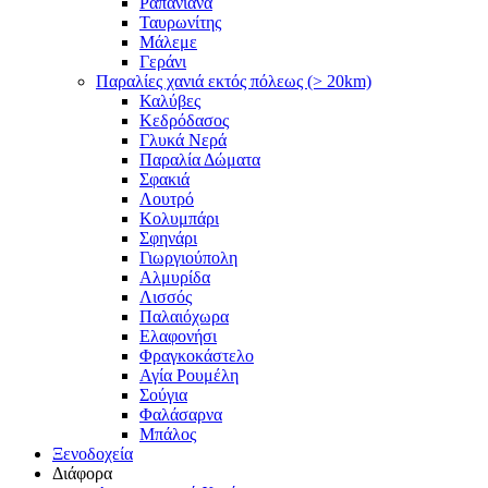
Ραπανιανά
Ταυρωνίτης
Μάλεμε
Γεράνι
Παραλίες χανιά εκτός πόλεως (> 20km)
Καλύβες
Κεδρόδασος
Γλυκά Νερά
Παραλία Δώματα
Σφακιά
Λουτρό
Κολυμπάρι
Σφηνάρι
Γιωργιούπολη
Αλμυρίδα
Λισσός
Παλαιόχωρα
Ελαφονήσι
Φραγκοκάστελο
Αγία Ρουμέλη
Σούγια
Φαλάσαρνα
Μπάλος
Ξενοδοχεία
Διάφορα