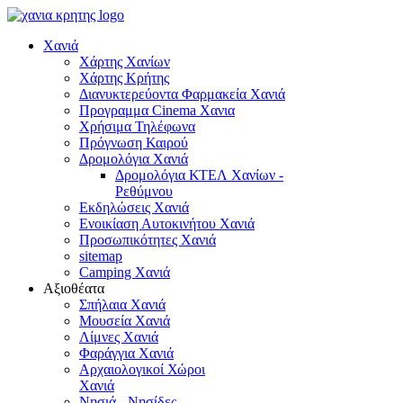
Χανιά
Χάρτης Χανίων
Χάρτης Κρήτης
Διανυκτερεύοντα Φαρμακεία Χανιά
Προγραμμα Cinema Χανια
Χρήσιμα Τηλέφωνα
Πρόγνωση Καιρού
Δρομολόγια Χανιά
Δρομολόγια ΚΤΕΛ Χανίων -
Ρεθύμνου
Εκδηλώσεις Χανιά
Ενοικίαση Αυτοκινήτου Χανιά
Προσωπικότητες Χανιά
sitemap
Camping Χανιά
Αξιοθέατα
Σπήλαια Χανιά
Μουσεία Χανιά
Λίμνες Χανιά
Φαράγγια Χανιά
Αρχαιολογικοί Χώροι
Χανιά
Νησιά - Νησίδες