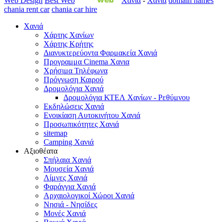
Web Design
Best Web
Χανια
-
Χανιά
domain names
chania rent car
chania car hire
Χανιά
Χάρτης Χανίων
Χάρτης Κρήτης
Διανυκτερεύοντα Φαρμακεία Χανιά
Προγραμμα Cinema Χανια
Χρήσιμα Τηλέφωνα
Πρόγνωση Καιρού
Δρομολόγια Χανιά
Δρομολόγια ΚΤΕΛ Χανίων - Ρεθύμνου
Εκδηλώσεις Χανιά
Ενοικίαση Αυτοκινήτου Χανιά
Προσωπικότητες Χανιά
sitemap
Camping Χανιά
Αξιοθέατα
Σπήλαια Χανιά
Μουσεία Χανιά
Λίμνες Χανιά
Φαράγγια Χανιά
Αρχαιολογικοί Χώροι Χανιά
Νησιά - Νησίδες
Μονές Χανιά