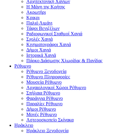
Αρχιτεκτονική Χανίων
Η Μάχη της Κρήτης
Ακρωτήρι
Κρικρι
Παλιό Λιμάνι
Τάφοι Βενιζέλων
Ραδιοφωνικοί Σταθμοί Χανιά
Σχολές Χανιά
Κινηματογράφοι Χανιά
Δήμοι Χανιά
Ιστορικά Χανιά
Πάρκο Διάσωσης Χλωρίδας & Πανίδας
Ρέθυμνο
Ρέθυμνο Ξενοδοχεία
Ρέθυμνο Πληροφορίες
Μουσεία Ρέθυμνο
Αρχαιολογικοί Χώροι Ρέθυμνο
Σπήλαια Ρέθυμνο
Φαράγγια Ρέθυμνο
Παραλίες Ρέθυμνο
Δήμοι Ρέθυμνο
Μονές Ρέθυμνο
Αστεροσκοπείο Σκίνακα
Ηράκλειο
Ηράκλειο Ξενοδοχεία