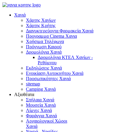
Χανιά
Χάρτης Χανίων
Χάρτης Κρήτης
Διανυκτερεύοντα Φαρμακεία Χανιά
Προγραμμα Cinema Χανια
Χρήσιμα Τηλέφωνα
Πρόγνωση Καιρού
Δρομολόγια Χανιά
Δρομολόγια ΚΤΕΛ Χανίων -
Ρεθύμνου
Εκδηλώσεις Χανιά
Ενοικίαση Αυτοκινήτου Χανιά
Προσωπικότητες Χανιά
sitemap
Camping Χανιά
Αξιοθέατα
Σπήλαια Χανιά
Μουσεία Χανιά
Λίμνες Χανιά
Φαράγγια Χανιά
Αρχαιολογικοί Χώροι
Χανιά
Νησιά - Νησίδες