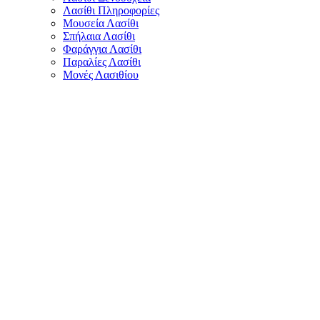
Λασίθι Πληροφορίες
Μουσεία Λασίθι
Σπήλαια Λασίθι
Φαράγγια Λασίθι
Παραλίες Λασίθι
Μονές Λασιθίου