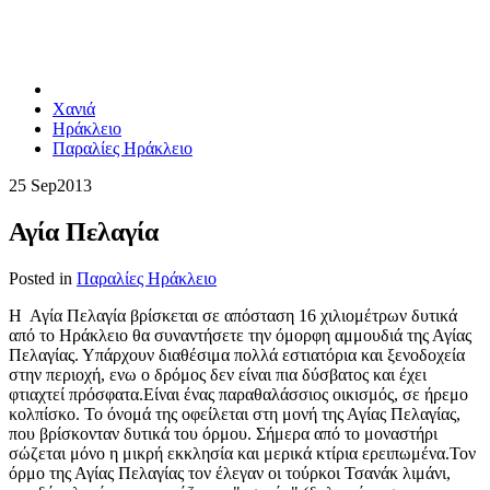
Χανιά
Ηράκλειο
Παραλίες Ηράκλειο
25 Sep
2013
Αγία Πελαγία
Posted in
Παραλίες Ηράκλειο
Η Αγία Πελαγία βρίσκεται σε απόσταση 16 χιλιομέτρων δυτικά
από το Ηράκλειο θα συναντήσετε την όμορφη αμμουδιά της Αγίας
Πελαγίας. Υπάρχουν διαθέσιμα πολλά εστιατόρια και ξενοδοχεία
στην περιοχή, ενω ο δρόμος δεν είναι πια δύσβατος και έχει
φτιαχτεί πρόσφατα.Είναι ένας παραθαλάσσιος οικισμός, σε ήρεμο
κολπίσκο. Το όνομά της οφείλεται στη μονή της Αγίας Πελαγίας,
που βρίσκονταν δυτικά του όρμου. Σήμερα από το μοναστήρι
σώζεται μόνο η μικρή εκκλησία και μερικά κτίρια ερειπωμένα.Τον
όρμο της Αγίας Πελαγίας τον έλεγαν οι τούρκοι Τσανάκ λιμάνι,