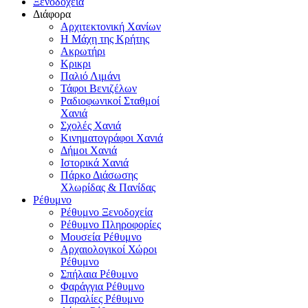
Ξενοδοχεία
Διάφορα
Αρχιτεκτονική Χανίων
Η Μάχη της Κρήτης
Ακρωτήρι
Κρικρι
Παλιό Λιμάνι
Τάφοι Βενιζέλων
Ραδιοφωνικοί Σταθμοί
Χανιά
Σχολές Χανιά
Κινηματογράφοι Χανιά
Δήμοι Χανιά
Ιστορικά Χανιά
Πάρκο Διάσωσης
Χλωρίδας & Πανίδας
Ρέθυμνο
Ρέθυμνο Ξενοδοχεία
Ρέθυμνο Πληροφορίες
Μουσεία Ρέθυμνο
Αρχαιολογικοί Χώροι
Ρέθυμνο
Σπήλαια Ρέθυμνο
Φαράγγια Ρέθυμνο
Παραλίες Ρέθυμνο