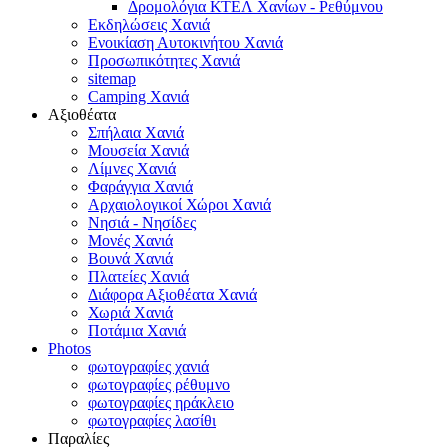
Δρομολόγια ΚΤΕΛ Χανίων - Ρεθύμνου
Εκδηλώσεις Χανιά
Ενοικίαση Αυτοκινήτου Χανιά
Προσωπικότητες Χανιά
sitemap
Camping Χανιά
Αξιοθέατα
Σπήλαια Χανιά
Μουσεία Χανιά
Λίμνες Χανιά
Φαράγγια Χανιά
Αρχαιολογικοί Χώροι Χανιά
Νησιά - Νησίδες
Μονές Χανιά
Βουνά Χανιά
Πλατείες Χανιά
Διάφορα Αξιοθέατα Χανιά
Χωριά Χανιά
Ποτάμια Χανιά
Photos
φωτογραφίες χανιά
φωτογραφίες ρέθυμνο
φωτογραφίες ηράκλειο
φωτογραφίες λασίθι
Παραλίες