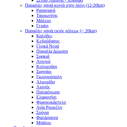
Σειτάν Λιμάνια - Χορδάκι
Παραλίες χανιά κοντά στην πόλη (12-20km)
Ραπανιανά
Ταυρωνίτης
Μάλεμε
Γεράνι
Παραλίες χανιά εκτός πόλεως (> 20km)
Καλύβες
Κεδρόδασος
Γλυκά Νερά
Παραλία Δώματα
Σφακιά
Λουτρό
Κολυμπάρι
Σφηνάρι
Γιωργιούπολη
Αλμυρίδα
Λισσός
Παλαιόχωρα
Ελαφονήσι
Φραγκοκάστελο
Αγία Ρουμέλη
Σούγια
Φαλάσαρνα
Μπάλος