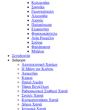
Κολυμπάρι
Σφηνάρι
Γιωργιούπολη
Αλμυρίδα
Λισσός
Παλαιόχωρα
Ελαφονήσι
Φραγκοκάστελο
Αγία Ρουμέλη
Σούγια
Φαλάσαρνα
Μπάλος
Ξενοδοχεία
Διάφορα
Αρχιτεκτονική Χανίων
Η Μάχη της Κρήτης
Ακρωτήρι
Κρικρι
Παλιό Λιμάνι
Τάφοι Βενιζέλων
Ραδιοφωνικοί Σταθμοί Χανιά
Σχολές Χανιά
Κινηματογράφοι Χανιά
Δήμοι Χανιά
Ιστορικά Χανιά