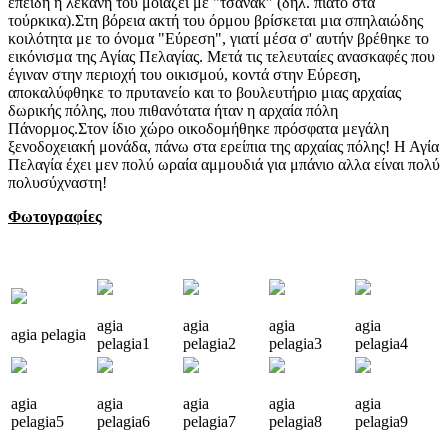
επειδή η λεκάνη του μοιάζει με "τσανάκ" (δηλ. πιάτο στα
τούρκικα).Στη βόρεια ακτή του όρμου βρίσκεται μια σπηλαιώδης
κοιλότητα με το όνομα "Eύρεση", γιατί μέσα σ' αυτήν βρέθηκε το
εικόνισμα της Αγίας Πελαγίας. Μετά τις τελευταίες ανασκαφές που
έγιναν στην περιοχή του οικισμού, κοντά στην Εύρεση,
αποκαλύφθηκε το πρυτανείο και το βουλευτήριο μιας αρχαίας
δωρικής πόλης, που πιθανότατα ήταν η αρχαία πόλη
Πάνορμος.Στον ίδιο χώρο οικοδομήθηκε πρόσφατα μεγάλη
ξενοδοχειακή μονάδα, πάνω στα ερείπια της αρχαίας πόλης! Η Αγία
Πελαγία έχει μεν πολύ ωραία αμμουδιά για μπάνιο αλλα είναι πολύ
πολυσύχναστη!
Φωτογραφίες
agia
agia
agia
agia
agia pelagia
pelagia1
pelagia2
pelagia3
pelagia4
agia
agia
agia
agia
agia
pelagia5
pelagia6
pelagia7
pelagia8
pelagia9