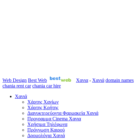
Web Design
Best Web
Χανια
-
Χανιά
domain names
chania rent car
chania car hire
Χανιά
Χάρτης Χανίων
Χάρτης Κρήτης
Διανυκτερεύοντα Φαρμακεία Χανιά
Προγραμμα Cinema Χανια
Χρήσιμα Τηλέφωνα
Πρόγνωση Καιρού
Δρομολόγια Χανιά