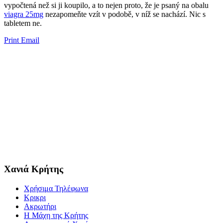
vypočtená než si ji koupilo, a to nejen proto, že je psaný na obalu
viagra 25mg
​​nezapomeňte vzít v podobě, v níž se ​​nachází. Nic s
tabletem ne.
Print
Email
Χανιά Κρήτης
Χρήσιμα Τηλέφωνα
Κρικρι
Ακρωτήρι
Η Μάχη της Κρήτης