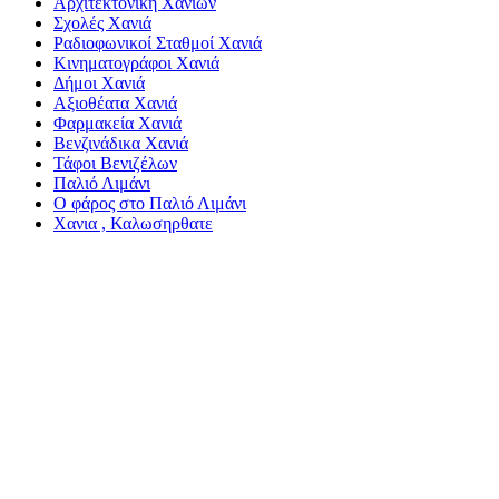
Αρχιτεκτονική Χανίων
Σχολές Χανιά
Ραδιοφωνικοί Σταθμοί Χανιά
Κινηματογράφοι Χανιά
Δήμοι Χανιά
Αξιοθέατα Χανιά
Φαρμακεία Χανιά
Βενζινάδικα Χανιά
Τάφοι Βενιζέλων
Παλιό Λιμάνι
Ο φάρος στο Παλιό Λιμάνι
Χανια , Καλωσηρθατε