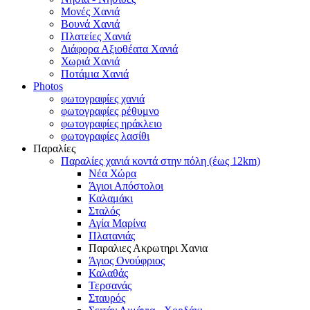
Μονές Χανιά
Βουνά Χανιά
Πλατείες Χανιά
Διάφορα Αξιοθέατα Χανιά
Χωριά Χανιά
Ποτάμια Χανιά
Photos
φωτογραφίες χανιά
φωτογραφίες ρέθυμνο
φωτογραφίες ηράκλειο
φωτογραφίες λασίθι
Παραλίες
Παραλίες χανιά κοντά στην πόλη (έως 12km)
Νέα Χώρα
Άγιοι Απόστολοι
Καλαμάκι
Σταλός
Αγία Μαρίνα
Πλατανιάς
Παραλιες Ακρωτηρι Χανια
Άγιος Ονούφριος
Καλαθάς
Τερσανάς
Σταυρός