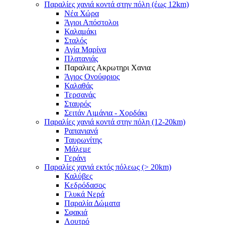
Παραλίες χανιά κοντά στην πόλη (έως 12km)
Νέα Χώρα
Άγιοι Απόστολοι
Καλαμάκι
Σταλός
Αγία Μαρίνα
Πλατανιάς
Παραλιες Ακρωτηρι Χανια
Άγιος Ονούφριος
Καλαθάς
Τερσανάς
Σταυρός
Σειτάν Λιμάνια - Χορδάκι
Παραλίες χανιά κοντά στην πόλη (12-20km)
Ραπανιανά
Ταυρωνίτης
Μάλεμε
Γεράνι
Παραλίες χανιά εκτός πόλεως (> 20km)
Καλύβες
Κεδρόδασος
Γλυκά Νερά
Παραλία Δώματα
Σφακιά
Λουτρό