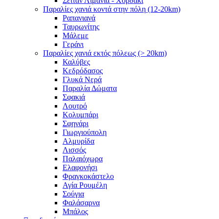
Σειτάν Λιμάνια - Χορδάκι
Παραλίες χανιά κοντά στην πόλη (12-20km)
Ραπανιανά
Ταυρωνίτης
Μάλεμε
Γεράνι
Παραλίες χανιά εκτός πόλεως (> 20km)
Καλύβες
Κεδρόδασος
Γλυκά Νερά
Παραλία Δώματα
Σφακιά
Λουτρό
Κολυμπάρι
Σφηνάρι
Γιωργιούπολη
Αλμυρίδα
Λισσός
Παλαιόχωρα
Ελαφονήσι
Φραγκοκάστελο
Αγία Ρουμέλη
Σούγια
Φαλάσαρνα
Μπάλος