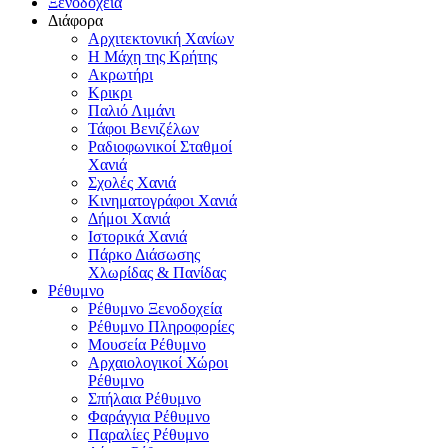
Ξενοδοχεία
Διάφορα
Αρχιτεκτονική Χανίων
Η Μάχη της Κρήτης
Ακρωτήρι
Κρικρι
Παλιό Λιμάνι
Τάφοι Βενιζέλων
Ραδιοφωνικοί Σταθμοί
Χανιά
Σχολές Χανιά
Κινηματογράφοι Χανιά
Δήμοι Χανιά
Ιστορικά Χανιά
Πάρκο Διάσωσης
Χλωρίδας & Πανίδας
Ρέθυμνο
Ρέθυμνο Ξενοδοχεία
Ρέθυμνο Πληροφορίες
Μουσεία Ρέθυμνο
Αρχαιολογικοί Χώροι
Ρέθυμνο
Σπήλαια Ρέθυμνο
Φαράγγια Ρέθυμνο
Παραλίες Ρέθυμνο