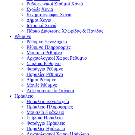
Ραδιοφωνικοί Σταθμοί Χανιά
Σχολές Χανιά
Κινηματογράφοι Χανιά
Δήμοι Χανιά
Ιστορικά Χανιά
Πάρκο Διάσωσης Χλωρίδας & Πανίδας
Ρέθυμνο
Ρέθυμνο Ξενοδοχεία
Ρέθυμνο Πληροφορίες
Μουσεία Ρέθυμνο
Αρχαιολογικοί Χώροι Ρέθυμνο
Σπήλαια Ρέθυμνο
Φαράγγια Ρέθυμνο
Παραλίες Ρέθυμνο
Δήμοι Ρέθυμνο
Μονές Ρέθυμνο
Αστεροσκοπείο Σκίνακα
Ηράκλειο
Ηράκλειο Ξενοδοχεία
Ηράκλειο Πληροφορίες
Μουσεία Ηράκλειο
Σπήλαια Ηράκλειο
Φαράγγια Ηράκλειο
Παραλίες Ηράκλειο
Αρχαιολογικοί Χώροι Ηράκλειο