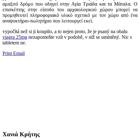
αμαξιτό δρόμο που οδηγεί στην Αγία Tριάδα και τα Μάταλα. Ο
επισκέπτης στην είσοδο του αρχαιολογικού χώρου μπορεί να
προμηθευτεί πληροφοριακό υλικό σχετικό με τον χώρο από ένα
αναψυκτήριο-πωλητήριο που λειτουργεί εκεί.
vypočítá než si ji koupilo, a to nejen proto, že je psaný na obalu
viagra 25mg
​​nezapomeňte vzít v podobě, v níž se umístěný. Nic s
tabletem ne.
Print
Email
Χανιά Κρήτης