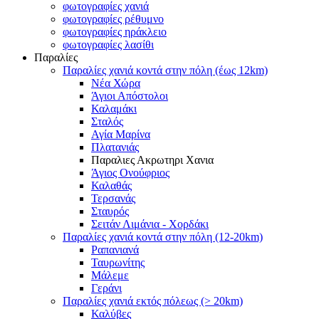
φωτογραφίες χανιά
φωτογραφίες ρέθυμνο
φωτογραφίες ηράκλειο
φωτογραφίες λασίθι
Παραλίες
Παραλίες χανιά κοντά στην πόλη (έως 12km)
Νέα Χώρα
Άγιοι Απόστολοι
Καλαμάκι
Σταλός
Αγία Μαρίνα
Πλατανιάς
Παραλιες Ακρωτηρι Χανια
Άγιος Ονούφριος
Καλαθάς
Τερσανάς
Σταυρός
Σειτάν Λιμάνια - Χορδάκι
Παραλίες χανιά κοντά στην πόλη (12-20km)
Ραπανιανά
Ταυρωνίτης
Μάλεμε
Γεράνι
Παραλίες χανιά εκτός πόλεως (> 20km)
Καλύβες