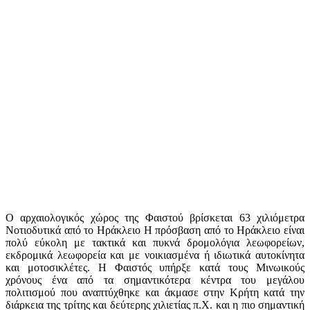
Ο αρχαιολογικός χώρος της Φαιστού βρίσκεται 63 χιλιόμετρα
Νοτιοδυτικά από το Ηράκλειο Η πρόσβαση από το Ηράκλειο είναι
πολύ εύκολη με τακτικά και πυκνά δρομολόγια λεωφορείων,
εκδρομικά λεωφορεία και με νοικιασμένα ή ιδιωτικά αυτοκίνητα
και μοτοσικλέτες. Η Φαιστός υπήρξε κατά τους Μινωικούς
χρόνους ένα από τα σημαντικότερα κέντρα του μεγάλου
πολιτισμού που αναπτύχθηκε και άκμασε στην Κρήτη κατά την
διάρκεια της τρίτης και δεύτερης χιλιετίας π.Χ. και η πιο σημαντική