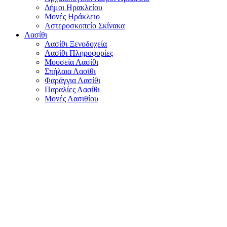
Δήμοι Ηρακλείου
Μονές Ηράκλειο
Αστεροσκοπείο Σκίνακα
Λασίθι
Λασίθι Ξενοδοχεία
Λασίθι Πληροφορίες
Μουσεία Λασίθι
Σπήλαια Λασίθι
Φαράγγια Λασίθι
Παραλίες Λασίθι
Μονές Λασιθίου