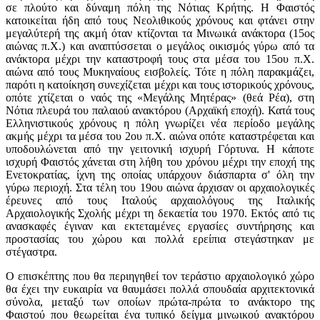
σε πλούτο και δύναμη πόλη της Νότιας Κρήτης. Η Φαιστός
κατοικείται ήδη από τους Νεολιθικούς χρόνους και φτάνει στην
μεγαλύτερή της ακμή όταν κτίζονται τα Μινωικά ανάκτορα (15ος
αιώνας π.Χ.) και αναπτύσσεται ο μεγάλος οικισμός γύρω από τα
ανάκτορα μέχρι την καταστροφή τους στα μέσα του 15ου π.Χ.
αιώνα από τους Μυκηναίους εισβολείς. Τότε η πόλη παρακμάζει,
παρότι η κατοίκηση συνεχίζεται μέχρι και τους ιστορικούς χρόνους,
οπότε χτίζεται ο ναός της «Μεγάλης Μητέρας» (θεά Pέα), στη
Νότια πλευρά του παλαιού ανακτόρου (Αρχαϊκή εποχή). Κατά τους
Ελληνιστικούς χρόνους η πόλη γνωρίζει νέα περίοδο μεγάλης
ακμής μέχρι τα μέσα του 2ου π.Χ. αιώνα οπότε καταστρέφεται και
υποδουλώνεται από την γειτονική ισχυρή Γόρτυνα. Η κάποτε
ισχυρή Φαιστός χάνεται στη λήθη του χρόνου μέχρι την εποχή της
Ενετοκρατίας, ίχνη της οποίας υπάρχουν διάσπαρτα σ' όλη την
γύρω περιοχή. Στα τέλη του 19ου αιώνα άρχισαν οι αρχαιολογικές
έρευνες από τους Ιταλούς αρχαιολόγους της Ιταλικής
Αρχαιολογικής Σχολής μέχρι τη δεκαετία του 1970. Εκτός από τις
ανασκαφές έγιναν και εκτεταμένες εργασίες συντήρησης και
προστασίας του χώρου και πολλά ερείπια στεγάστηκαν με
στέγαστρα.
Ο επισκέπτης που θα περιηγηθεί τον τεράστιο αρχαιολογικό χώρο
θα έχει την ευκαιρία να θαυμάσει πολλά σπουδαία αρχιτεκτονικά
σύνολα, μεταξύ των οποίων πρώτα-πρώτα το ανάκτορο της
Φαιστού που θεωρείται ένα τυπικό δείγμα μινωικού ανακτόρου