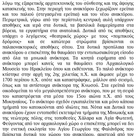
λόγω της εξαιρετικής αρχιτεκτονικής του σύνθεσης και της άψογης
κατασκευής του. Στην περιοχή του ανακτόρου ξεχωρίζουν ερείπια
και του παλιού (στεγασμένα ερείπια) και του νέου ανακτόρου.
Περιμετρικά, γύρω από την περίστυλη κεντρική αυλή υπάρχουν
αποθήκες και ιερά στα δυτικά, τα βασιλικά διαμερίσματα στα
βόρεια, τα εργαστήρια στα ανατολικά. Δυτικά από τις αποθήκες
υπάρχει ο λεγόμενος «θεατρικός χώρος» με τους «πομπικούς
δρόμους» και σε κατώτερα στρώματα βρίσκονται οι
παλαιονακτορικές αποθήκες σίτου. Στα δυτικά προπύλαια του
ανακτόρου ο επισκέπτης θα θαυμάσει την εντυπωσιακότερη είσοδο
από όλα τα μινωικά ανάκτορα. Τα κινητά ευρήματα από το
ανάκτορο μπορεί κανείς να τα θαυμάσει στο Αρχαιολογικό
Μουσείο του Ηρακλείου όπου και εκθέτονται. Το παλιό ανάκτορο
κτίστηκε στην αρχή της 2ης χιλιετίας π.Χ. και άκμασε μέχρι το
1700 περίπου π.Χ. οπότε και καταστράφηκε, μάλλον από σεισμό,
όπως και τα αντίστοιχα ανάκτορα της Κνωσού. Στα ερείπιά του
οικοδομείται το νέο μεγαλοπρεπέστερο ανάκτορο, που με τη σειρά
του καταστρέφεται στα μέσα του 15ου αιώνα π.Χ. από τους
Μυκηναίους. Tο ανάκτορο σχεδόν εγκαταλείπεται και μόνο κάποια
τμήματά του κατοικούνται από ιδιώτες πια. Νότια και Δυτικά του
ανακτόρου έχουν εντοπισθεί εκτεταμένα τμήματα της Μινωικής και
της νεώτερης πόλης στις τοποθεσίες Xάλαρα και Aγία Φωτεινή.
Φεύγοντας από τον αρχαιολογικό χώρο ο επισκέπτης μπορεί να δει
την ενετική εκκλησία του Aγίου Γεωργίου της Φαλάνδρας που
βρίσκεται δυτικά του χώρου του ανακτόρου, αριστερά από τον