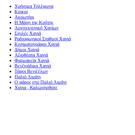
Χρήσιμα Τηλέφωνα
Κρικρι
Ακρωτήρι
Η Μάχη της Κρήτης
Αρχιτεκτονική Χανίων
Σχολές Χανιά
Ραδιοφωνικοί Σταθμοί Χανιά
Κινηματογράφοι Χανιά
Δήμοι Χανιά
Αξιοθέατα Χανιά
Φαρμακεία Χανιά
Βενζινάδικα Χανιά
Τάφοι Βενιζέλων
Παλιό Λιμάνι
Ο φάρος στο Παλιό Λιμάνι
Χανια , Καλωσηρθατε