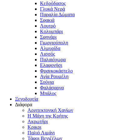
Κεδρόδασος
Γλυκά Νερά
Παραλία Δώματα
Σφακιά
Λουτρό
Κολυμπάρι
Σφηνάρι
Γιωργιούπολη
Αλμυρίδα
Λισσός
Παλαιόχωρα
Ελαφονήσι
Φραγκοκάστελο
Αγία Ρουμέλη
Σούγια
Φαλάσαρνα
Μπάλος
Ξενοδοχεία
Διάφορα
Αρχιτεκτονική Χανίων
Η Μάχη της Κρήτης
Ακρωτήρι
Κρικρι
Παλιό Λιμάνι
Τάφοι Βενιζέλων