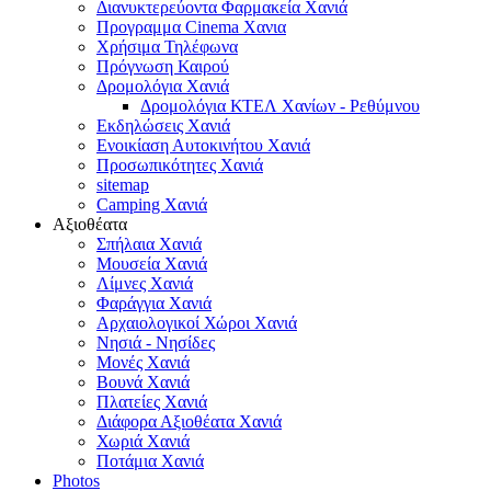
Διανυκτερεύοντα Φαρμακεία Χανιά
Προγραμμα Cinema Χανια
Χρήσιμα Τηλέφωνα
Πρόγνωση Καιρού
Δρομολόγια Χανιά
Δρομολόγια ΚΤΕΛ Χανίων - Ρεθύμνου
Εκδηλώσεις Χανιά
Ενοικίαση Αυτοκινήτου Χανιά
Προσωπικότητες Χανιά
sitemap
Camping Χανιά
Αξιοθέατα
Σπήλαια Χανιά
Μουσεία Χανιά
Λίμνες Χανιά
Φαράγγια Χανιά
Αρχαιολογικοί Χώροι Χανιά
Νησιά - Νησίδες
Μονές Χανιά
Βουνά Χανιά
Πλατείες Χανιά
Διάφορα Αξιοθέατα Χανιά
Χωριά Χανιά
Ποτάμια Χανιά
Photos