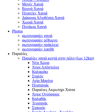
Μονές Χανιά
Βουνά Χανιά
Πλατείες Χανιά
Διάφορα Αξιοθέατα Χανιά
Χωριά Χανιά
Ποτάμια Χανιά
Photos
φωτογραφίες χανιά
φωτογραφίες ρέθυμνο
φωτογραφίες ηράκλειο
φωτογραφίες λασίθι
Παραλίες
Παραλίες χανιά κοντά στην πόλη (έως 12km)
Νέα Χώρα
Άγιοι Απόστολοι
Καλαμάκι
Σταλός
Αγία Μαρίνα
Πλατανιάς
Παραλιες Ακρωτηρι Χανια
Άγιος Ονούφριος
Καλαθάς
Τερσανάς
Σταυρός