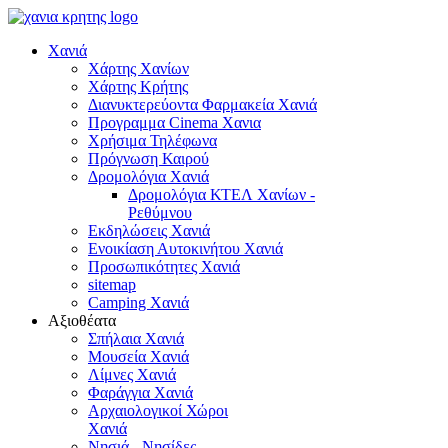
Χανιά
Χάρτης Χανίων
Χάρτης Κρήτης
Διανυκτερεύοντα Φαρμακεία Χανιά
Προγραμμα Cinema Χανια
Χρήσιμα Τηλέφωνα
Πρόγνωση Καιρού
Δρομολόγια Χανιά
Δρομολόγια ΚΤΕΛ Χανίων -
Ρεθύμνου
Εκδηλώσεις Χανιά
Ενοικίαση Αυτοκινήτου Χανιά
Προσωπικότητες Χανιά
sitemap
Camping Χανιά
Αξιοθέατα
Σπήλαια Χανιά
Μουσεία Χανιά
Λίμνες Χανιά
Φαράγγια Χανιά
Αρχαιολογικοί Χώροι
Χανιά
Νησιά - Νησίδες